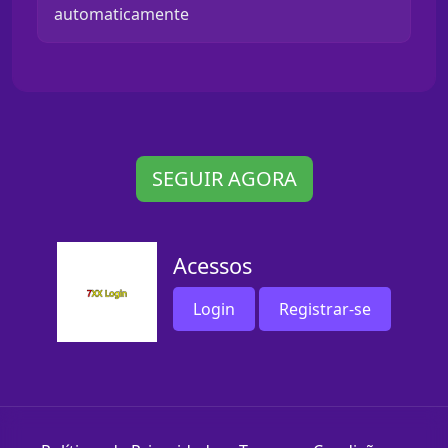
automaticamente
SEGUIR AGORA
Acessos
Login
Registrar-se