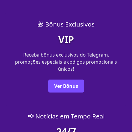
🎁 Bônus Exclusivos
VIP
Receba bônus exclusivos do Telegram,
promoções especiais e códigos promocionais
únicos!
Ver Bônus
📢 Notícias em Tempo Real
24/7