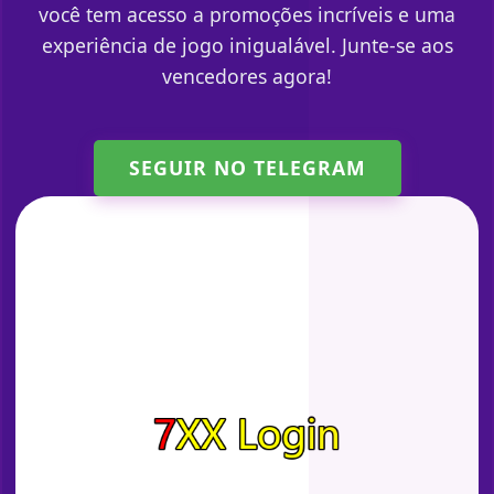
você tem acesso a promoções incríveis e uma
experiência de jogo inigualável. Junte-se aos
vencedores agora!
SEGUIR NO TELEGRAM