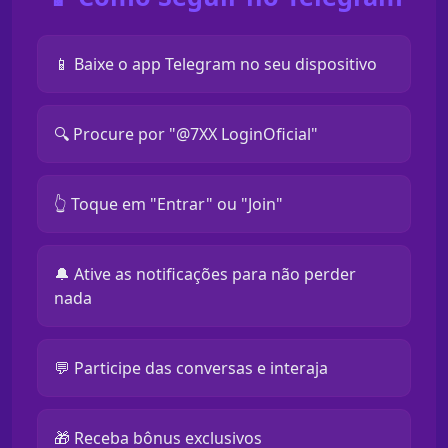
📱 Baixe o app Telegram no seu dispositivo
🔍 Procure por "@7XX LoginOficial"
👆 Toque em "Entrar" ou "Join"
🔔 Ative as notificações para não perder
nada
💬 Participe das conversas e interaja
🎁 Receba bônus exclusivos