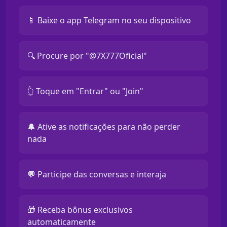
📱 Baixe o app Telegram no seu dispositivo
🔍 Procure por "@7X777Oficial"
👆 Toque em "Entrar" ou "Join"
🔔 Ative as notificações para não perder
nada
💬 Participe das conversas e interaja
🎁 Receba bônus exclusivos
automaticamente