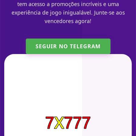
tem acesso a promoções incríveis e uma
experiência de jogo inigualável. Junte-se aos
vencedores agora!
SEGUIR NO TELEGRAM