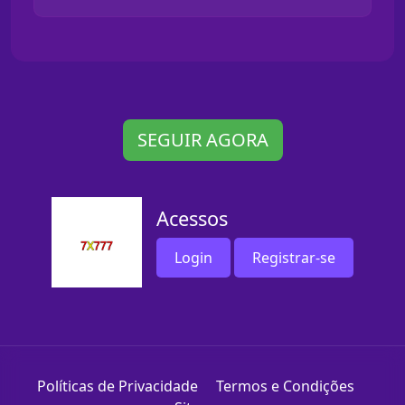
SEGUIR AGORA
Acessos
Login
Registrar-se
Políticas de Privacidade
Termos e Condições