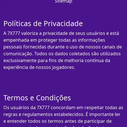
Sitemap
Políticas de Privacidade
A 7X777 valoriza a privacidade de seus usuários e está
empenhada em proteger todas as informações
pessoais fornecidas durante o uso de nossos canais de
comunicação. Todos os dados coletados são utilizados
exclusivamente para fins de melhoria contínua da
experiência de nossos jogadores.
Termos e Condições
Os usuários da 7X777 concordam em respeitar todas as
regras e regulamentos estabelecidos. É importante ler
e entender todos os termos antes de participar de