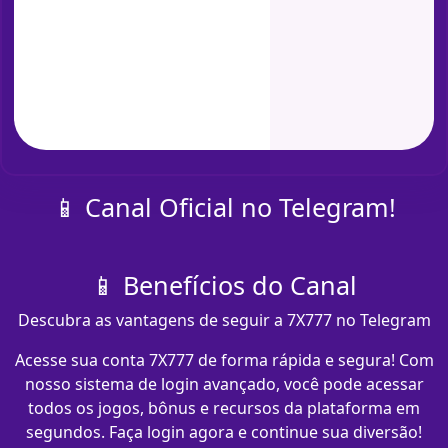
📱 Canal Oficial no Telegram!
📱 Benefícios do Canal
Descubra as vantagens de seguir a 7X777 no Telegram
Acesse sua conta 7X777 de forma rápida e segura! Com
nosso sistema de login avançado, você pode acessar
todos os jogos, bônus e recursos da plataforma em
segundos. Faça login agora e continue sua diversão!