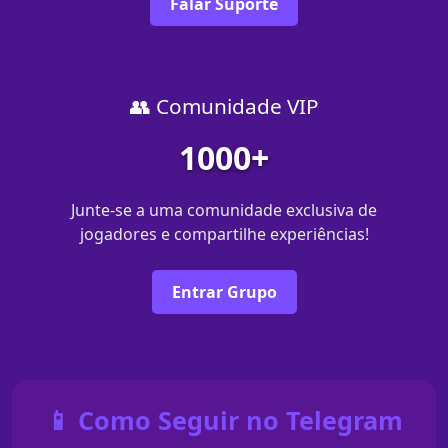
Falar Suporte
👥 Comunidade VIP
1000+
Junte-se a uma comunidade exclusiva de
jogadores e compartilhe experiências!
Entrar Grupo
📱 Como Seguir no Telegram