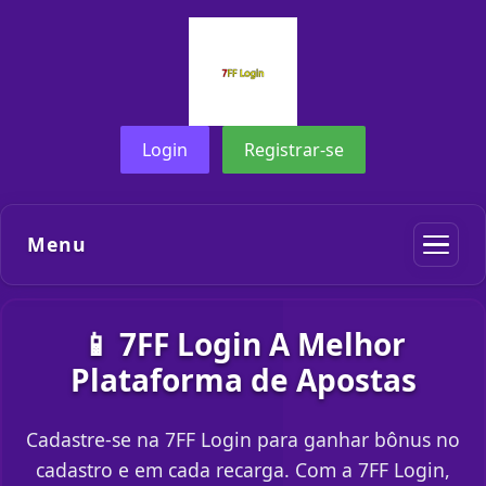
Login
Registrar-se
Menu
📱 7FF Login A Melhor
Plataforma de Apostas
Cadastre-se na 7FF Login para ganhar bônus no
cadastro e em cada recarga. Com a 7FF Login,