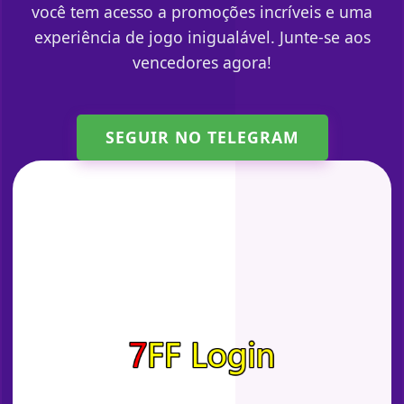
você tem acesso a promoções incríveis e uma
experiência de jogo inigualável. Junte-se aos
vencedores agora!
SEGUIR NO TELEGRAM