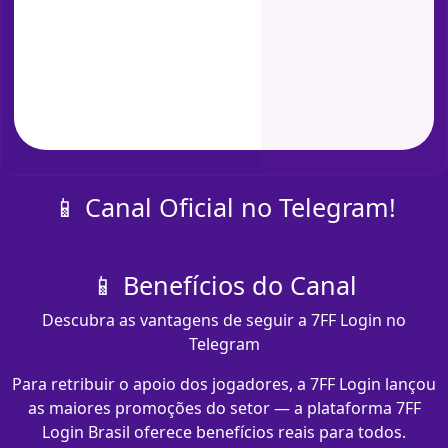
📱 Canal Oficial no Telegram!
📱 Benefícios do Canal
Descubra as vantagens de seguir a 7FF Login no
Telegram
Para retribuir o apoio dos jogadores, a 7FF Login lançou
as maiores promoções do setor — a plataforma 7FF
Login Brasil oferece benefícios reais para todos.