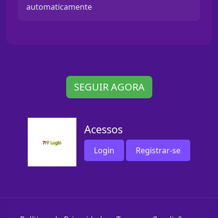
automaticamente
SEGUIR AGORA
Acessos
Login
Registrar-se