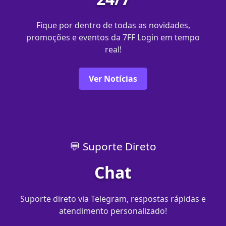
Fique por dentro de todas as novidades,
promoções e eventos da 7FF Login em tempo
real!
Ver Notícias
💬 Suporte Direto
Chat
Suporte direto via Telegram, respostas rápidas e
atendimento personalizado!