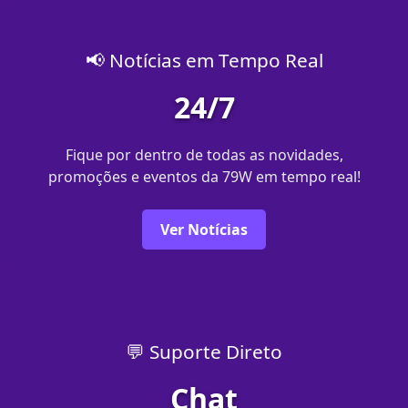
📢 Notícias em Tempo Real
24/7
Fique por dentro de todas as novidades,
promoções e eventos da 79W em tempo real!
Ver Notícias
💬 Suporte Direto
Chat