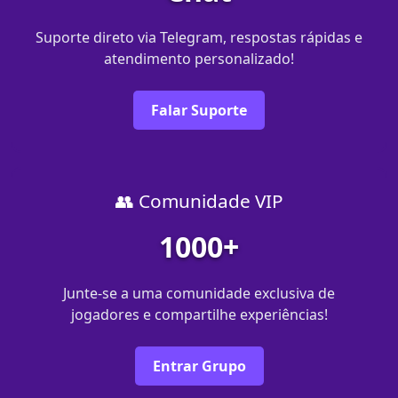
Suporte direto via Telegram, respostas rápidas e
atendimento personalizado!
Falar Suporte
👥 Comunidade VIP
1000+
Junte-se a uma comunidade exclusiva de
jogadores e compartilhe experiências!
Entrar Grupo