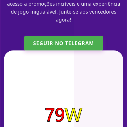
acesso a promoções incríveis e uma experiência
de jogo inigualável. Junte-se aos vencedores
agora!
SEGUIR NO TELEGRAM