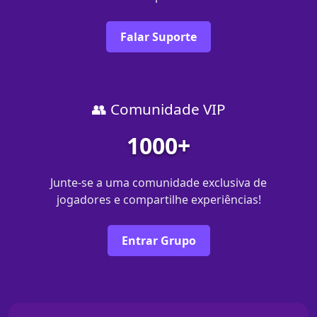
Falar Suporte
👥 Comunidade VIP
1000+
Junte-se a uma comunidade exclusiva de
jogadores e compartilhe experiências!
Entrar Grupo