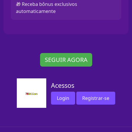
🎁 Receba bônus exclusivos
automaticamente
SEGUIR AGORA
Acessos
Login
Registrar-se