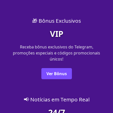
🎁 Bônus Exclusivos
VIP
Receba bônus exclusivos do Telegram,
promoções especiais e códigos promocionais
únicos!
Ver Bônus
📢 Notícias em Tempo Real
24/7