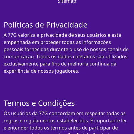
Sitemap
Políticas de Privacidade
A 77G valoriza a privacidade de seus usuários e está
empenhada em proteger todas as informações
pessoais fornecidas durante o uso de nossos canais de
comunicação. Todos os dados coletados são utilizados
exclusivamente para fins de melhoria contínua da
experiência de nossos jogadores.
Termos e Condições
Os usuários da 77G concordam em respeitar todas as
regras e regulamentos estabelecidos. É importante ler
e entender todos os termos antes de participar de