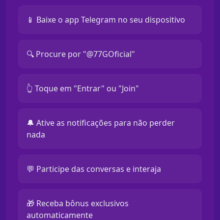
📱 Baixe o app Telegram no seu dispositivo
🔍 Procure por "@77GOficial"
👆 Toque em "Entrar" ou "Join"
🔔 Ative as notificações para não perder
nada
💬 Participe das conversas e interaja
🎁 Receba bônus exclusivos
automaticamente