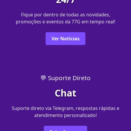
Fique por dentro de todas as novidades,
promoções e eventos da 77G em tempo real!
Ver Notícias
💬 Suporte Direto
Chat
Suporte direto via Telegram, respostas rápidas e
atendimento personalizado!