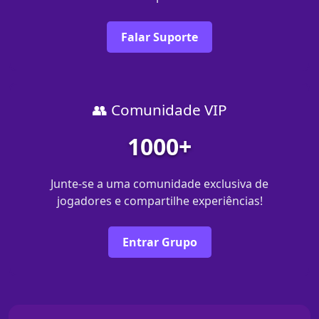
Falar Suporte
👥 Comunidade VIP
1000+
Junte-se a uma comunidade exclusiva de
jogadores e compartilhe experiências!
Entrar Grupo