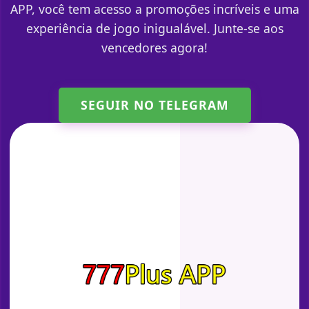
APP, você tem acesso a promoções incríveis e uma
experiência de jogo inigualável. Junte-se aos
vencedores agora!
SEGUIR NO TELEGRAM