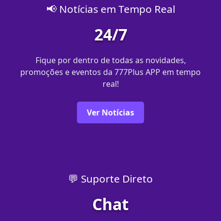
📢 Notícias em Tempo Real
24/7
Fique por dentro de todas as novidades,
promoções e eventos da 777Plus APP em tempo
real!
Ver Notícias
💬 Suporte Direto
Chat