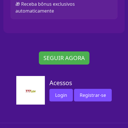
🎁 Receba bônus exclusivos
automaticamente
SEGUIR AGORA
Acessos
Login
Registrar-se