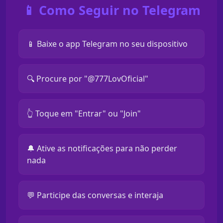
📱 Como Seguir no Telegram
📱 Baixe o app Telegram no seu dispositivo
🔍 Procure por "@777LovOficial"
👆 Toque em "Entrar" ou "Join"
🔔 Ative as notificações para não perder
nada
💬 Participe das conversas e interaja