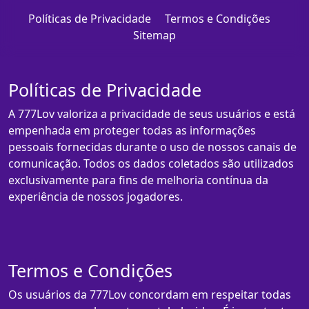
Políticas de Privacidade
Termos e Condições
Sitemap
Políticas de Privacidade
A 777Lov valoriza a privacidade de seus usuários e está
empenhada em proteger todas as informações
pessoais fornecidas durante o uso de nossos canais de
comunicação. Todos os dados coletados são utilizados
exclusivamente para fins de melhoria contínua da
experiência de nossos jogadores.
Termos e Condições
Os usuários da 777Lov concordam em respeitar todas