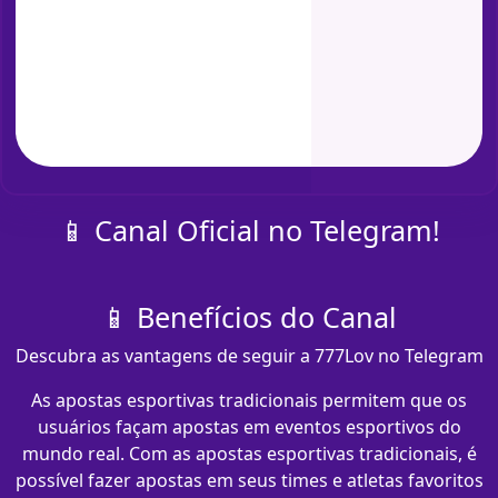
📱 Canal Oficial no Telegram!
📱 Benefícios do Canal
Descubra as vantagens de seguir a 777Lov no Telegram
As apostas esportivas tradicionais permitem que os
usuários façam apostas em eventos esportivos do
mundo real. Com as apostas esportivas tradicionais, é
possível fazer apostas em seus times e atletas favoritos