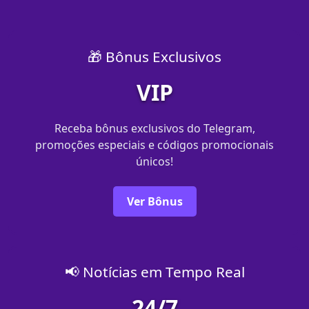
🎁 Bônus Exclusivos
VIP
Receba bônus exclusivos do Telegram,
promoções especiais e códigos promocionais
únicos!
Ver Bônus
📢 Notícias em Tempo Real
24/7