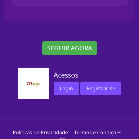
SEGUIR AGORA
Acessos
Login
Registrar-se
Políticas de Privacidade
Termos e Condições