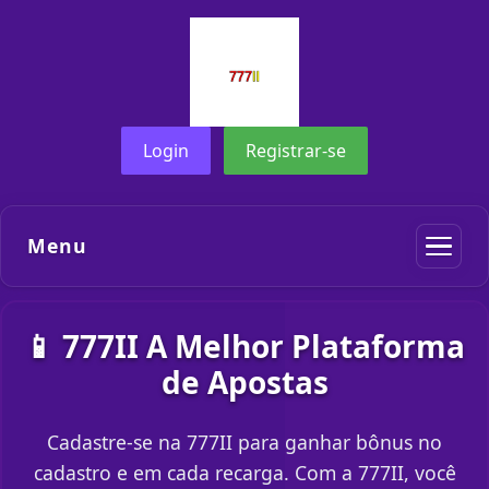
Login
Registrar-se
Menu
📱 777II A Melhor Plataforma
de Apostas
Cadastre-se na 777II para ganhar bônus no
cadastro e em cada recarga. Com a 777II, você