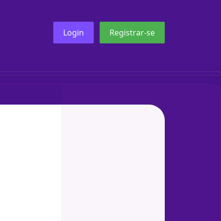
Login
Registrar-se