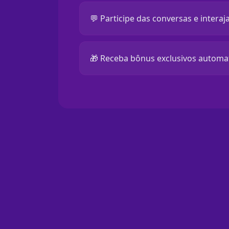
💬 Participe das conversas e interaj
🎁 Receba bônus exclusivos autom