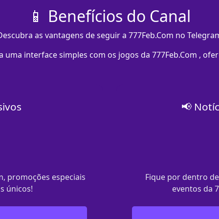
📱 Benefícios do Canal
Descubra as vantagens de seguir a 777Feb.Com no Telegra
 uma interface simples com os jogos da 777Feb.Com , ofer
sivos
📢 Notí
m, promoções especiais
Fique por dentro d
s únicos!
eventos da 