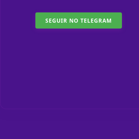
SEGUIR NO TELEGRAM