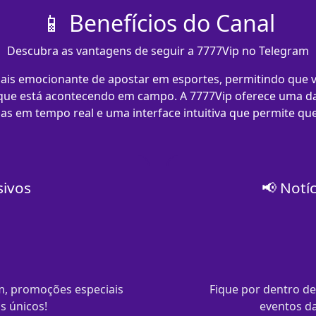
📱 Benefícios do Canal
Descubra as vantagens de seguir a 7777Vip no Telegram
ais emocionante de apostar em esportes, permitindo que 
e está acontecendo em campo. A 7777Vip oferece uma das 
s em tempo real e uma interface intuitiva que permite qu
sivos
📢 Notí
m, promoções especiais
Fique por dentro d
s únicos!
eventos d