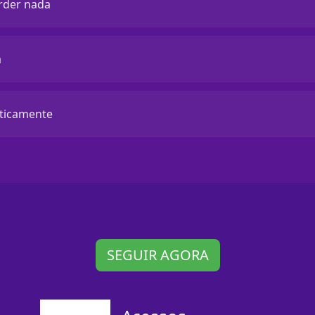
erder nada
a
aticamente
SEGUIR AGORA