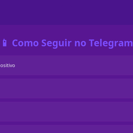
📱 Como Seguir no Telegram
ositivo