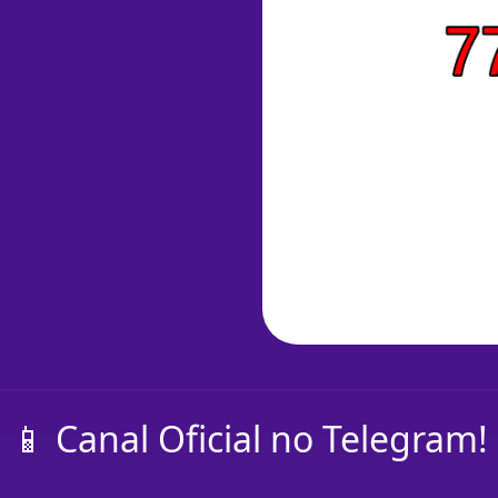
📱 Canal Oficial no Telegram!