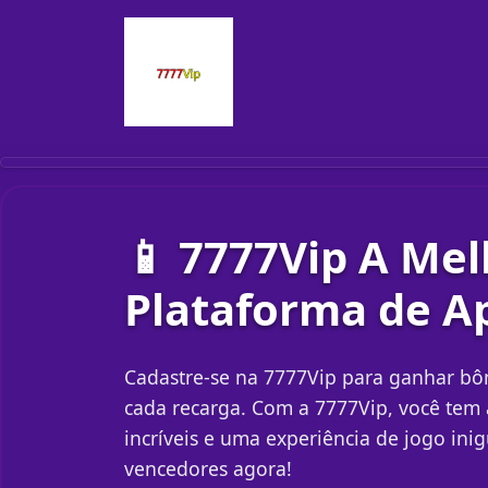
📱 7777Vip A Mel
Plataforma de A
Cadastre-se na 7777Vip para ganhar bô
cada recarga. Com a 7777Vip, você tem
incríveis e uma experiência de jogo inig
vencedores agora!