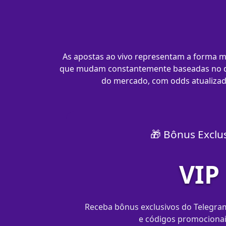
As apostas ao vivo representam a forma m
que mudam constantemente baseadas no qu
do mercado, com odds atualizada
🎁 Bônus Exclu
VIP
Receba bônus exclusivos do Telegra
e códigos promocionai