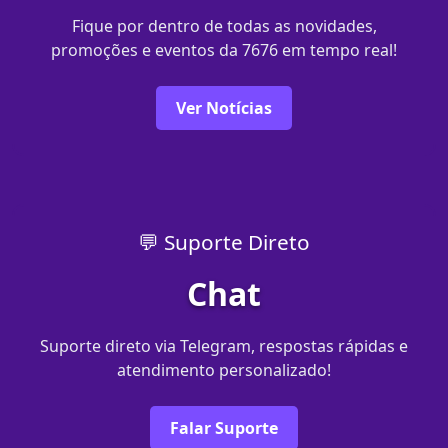
Fique por dentro de todas as novidades,
promoções e eventos da 7676 em tempo real!
Ver Notícias
💬 Suporte Direto
Chat
Suporte direto via Telegram, respostas rápidas e
atendimento personalizado!
Falar Suporte