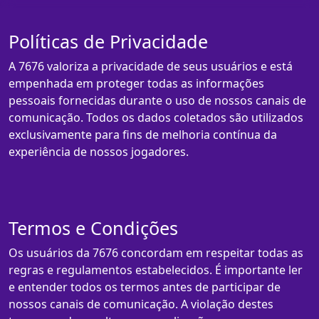
Políticas de Privacidade
A 7676 valoriza a privacidade de seus usuários e está
empenhada em proteger todas as informações
pessoais fornecidas durante o uso de nossos canais de
comunicação. Todos os dados coletados são utilizados
exclusivamente para fins de melhoria contínua da
experiência de nossos jogadores.
Termos e Condições
Os usuários da 7676 concordam em respeitar todas as
regras e regulamentos estabelecidos. É importante ler
e entender todos os termos antes de participar de
nossos canais de comunicação. A violação destes