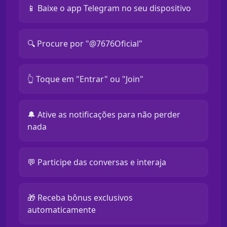
📱 Baixe o app Telegram no seu dispositivo
🔍 Procure por "@7676Oficial"
👆 Toque em "Entrar" ou "Join"
🔔 Ative as notificações para não perder
nada
💬 Participe das conversas e interaja
🎁 Receba bônus exclusivos
automaticamente