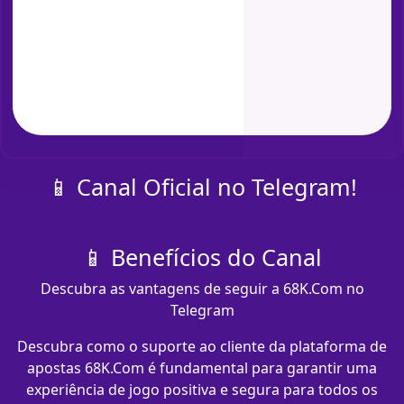
📱 Canal Oficial no Telegram!
📱 Benefícios do Canal
Descubra as vantagens de seguir a 68K.Com no
Telegram
Descubra como o suporte ao cliente da plataforma de
apostas 68K.Com é fundamental para garantir uma
experiência de jogo positiva e segura para todos os