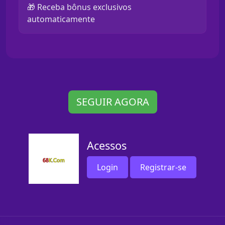
🎁 Receba bônus exclusivos
automaticamente
SEGUIR AGORA
Acessos
Login
Registrar-se