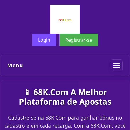
Login
Registrar-se
Menu
📱 68K.Com A Melhor
Plataforma de Apostas
Cadastre-se na 68K.Com para ganhar bônus no
cadastro e em cada recarga. Com a 68K.Com, você