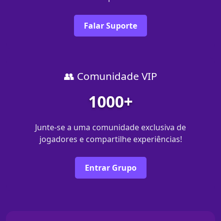
Falar Suporte
👥 Comunidade VIP
1000+
Junte-se a uma comunidade exclusiva de
jogadores e compartilhe experiências!
Entrar Grupo