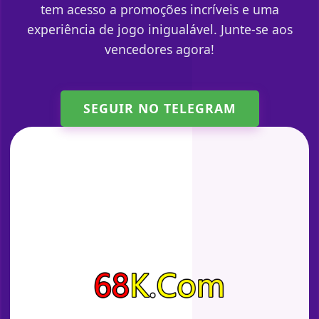
tem acesso a promoções incríveis e uma
experiência de jogo inigualável. Junte-se aos
vencedores agora!
SEGUIR NO TELEGRAM