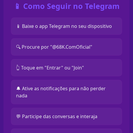
📱 Como Seguir no Telegram
📱 Baixe o app Telegram no seu dispositivo
🔍 Procure por "@68K.ComOficial"
👆 Toque em "Entrar" ou "Join"
🔔 Ative as notificações para não perder
nada
💬 Participe das conversas e interaja