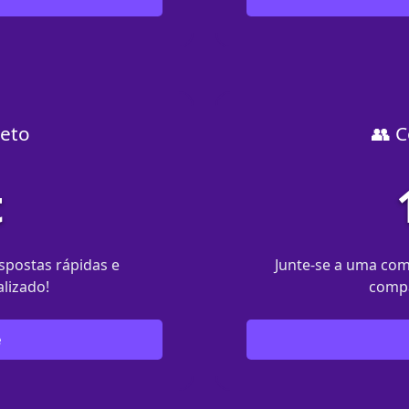
reto
👥 
t
espostas rápidas e
Junte-se a uma com
lizado!
compa
e