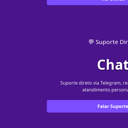
💬 Suporte Di
Cha
Suporte direto via Telegram, r
atendimento persona
Falar Suport