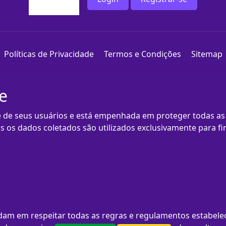
Políticas de Privacidade
Termos e Condições
Sitemap
de
de de seus usuários e está empenhada em proteger todas a
 os dados coletados são utilizados exclusivamente para fi
am em respeitar todas as regras e regulamentos estabelec