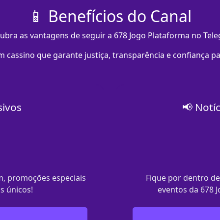
📱 Benefícios do Canal
ubra as vantagens de seguir a 678 Jogo Plataforma no Tel
m cassino que garante justiça, transparência e confiança pa
sivos
📢 Notí
m, promoções especiais
Fique por dentro d
s únicos!
eventos da 678 