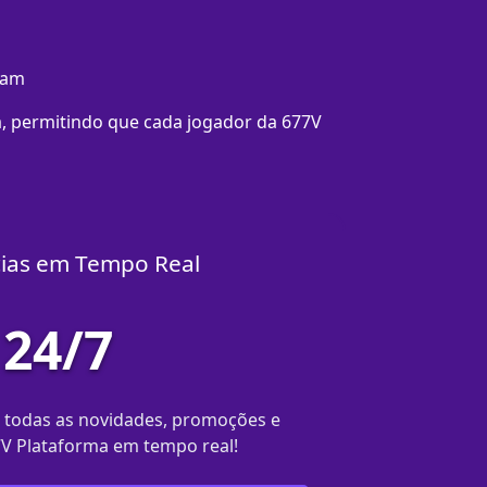
ram
da, permitindo que cada jogador da 677V
cias em Tempo Real
24/7
e todas as novidades, promoções e
7V Plataforma em tempo real!