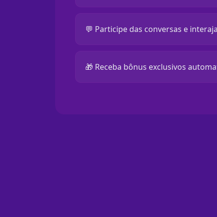
💬 Participe das conversas e interaj
🎁 Receba bônus exclusivos autom