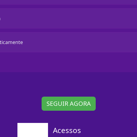
a
aticamente
SEGUIR AGORA
Acessos