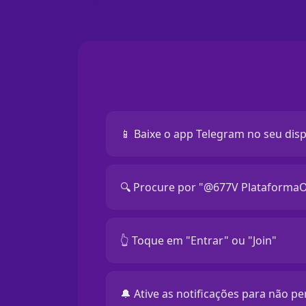
📱 Baixe o app Telegram no seu disp
🔍 Procure por "@677V PlataformaOf
👆 Toque em "Entrar" ou "Join"
🔔 Ative as notificações para não p