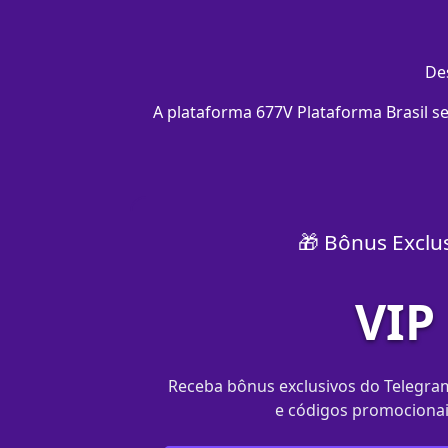
De
A plataforma 677V Plataforma Brasil se
🎁 Bônus Exclu
VIP
Receba bônus exclusivos do Telegra
e códigos promocionai