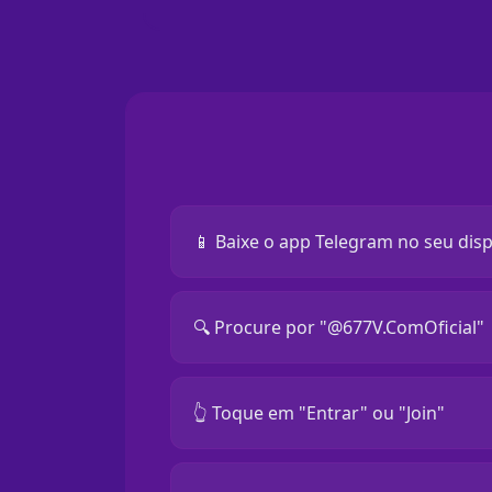
📱 Baixe o app Telegram no seu disp
🔍 Procure por "@677V.ComOficial"
👆 Toque em "Entrar" ou "Join"