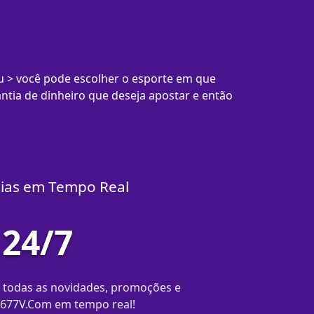
nu > você pode escolher o esporte em que
ntia de dinheiro que deseja apostar e então
cias em Tempo Real
24/7
e todas as novidades, promoções e
 677V.Com em tempo real!