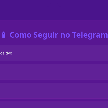
📱 Como Seguir no Telegram
ositivo