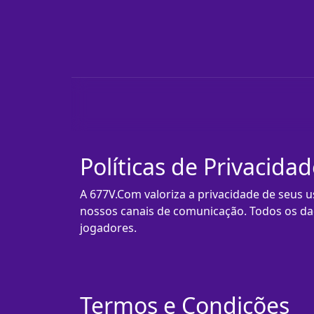
Políticas de Privacida
A 677V.Com valoriza a privacidade de seus 
nossos canais de comunicação. Todos os dad
jogadores.
Termos e Condições