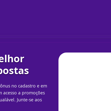
elhor
postas
bônus no cadastro e em
em acesso a promoções
ualável. Junte-se aos