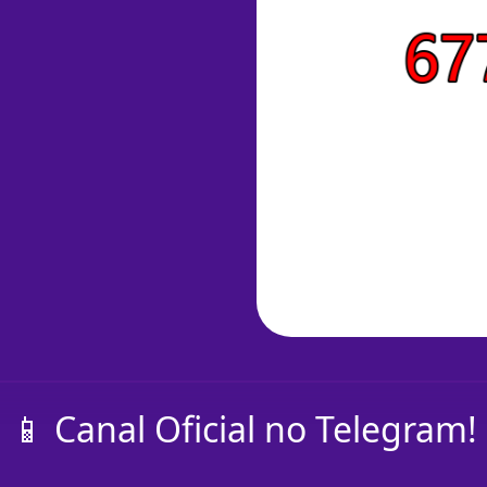
📱 Canal Oficial no Telegram!