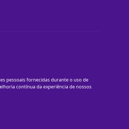
es pessoais fornecidas durante o uso de
elhoria contínua da experiência de nossos