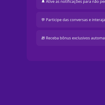
🔔 Ative as notificações para não p
💬 Participe das conversas e interaj
🎁 Receba bônus exclusivos autom