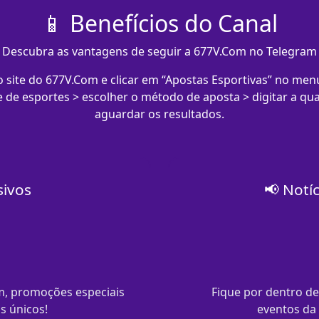
📱 Benefícios do Canal
Descubra as vantagens de seguir a 677V.Com no Telegram
no site do 677V.Com e clicar em “Apostas Esportivas” no me
de esportes > escolher o método de aposta > digitar a qua
aguardar os resultados.
sivos
📢 Notí
m, promoções especiais
Fique por dentro d
s únicos!
eventos da