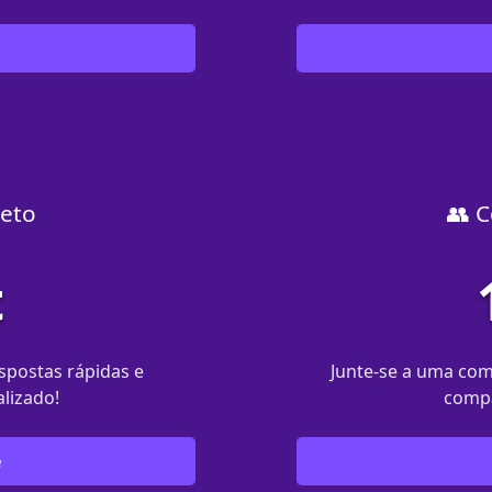
reto
👥 
t
espostas rápidas e
Junte-se a uma com
lizado!
compa
e