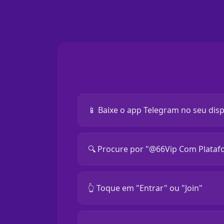
📱 Baixe o app Telegram no seu disp
🔍 Procure por "@66Vip Com Plataf
👆 Toque em "Entrar" ou "Join"