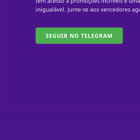
tem acesso a promoções incríveis e uma
inigualável. Junte-se aos vencedores ag
SEGUIR NO TELEGRAM