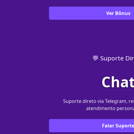
Ver Bônus
💬 Suporte Di
Cha
Suporte direto via Telegram, r
atendimento persona
Falar Suport