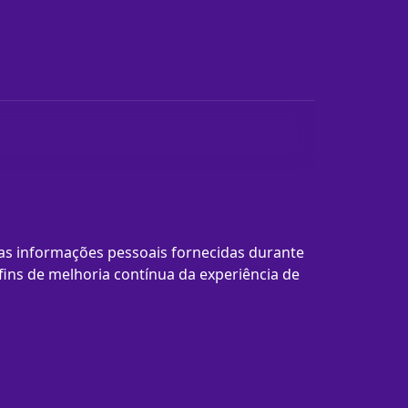
as informações pessoais fornecidas durante
fins de melhoria contínua da experiência de