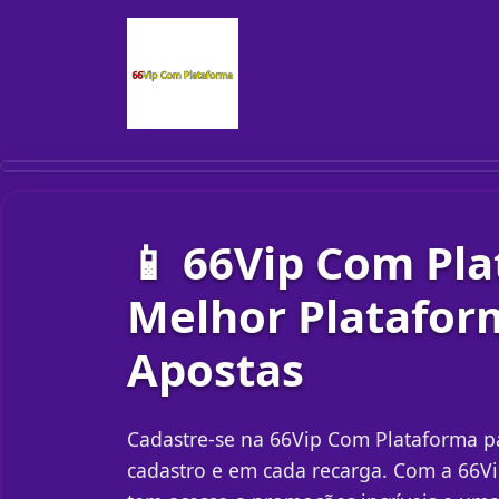
📱 66Vip Com Pl
Melhor Platafor
Apostas
Cadastre-se na 66Vip Com Plataforma 
cadastro e em cada recarga. Com a 66V