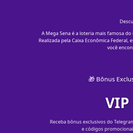
Descu
A Mega Sena é a loteria mais famosa do 
Realizada pela Caixa Econômica Federal, 
você encont
🎁 Bônus Exclu
VIP
Receba bônus exclusivos do Telegra
e códigos promocionai