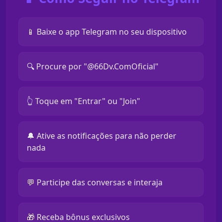
📱 Baixe o app Telegram no seu dispositivo
🔍 Procure por "@66Dv.ComOficial"
👆 Toque em "Entrar" ou "Join"
🔔 Ative as notificações para não perder
nada
💬 Participe das conversas e interaja
🎁 Receba bônus exclusivos