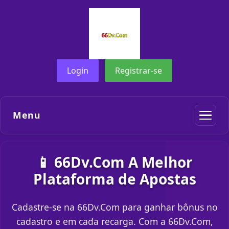
Login
Registrar-se
Menu
📱 66Dv.Com A Melhor
Plataforma de Apostas
Cadastre-se na 66Dv.Com para ganhar bônus no
cadastro e em cada recarga. Com a 66Dv.Com,