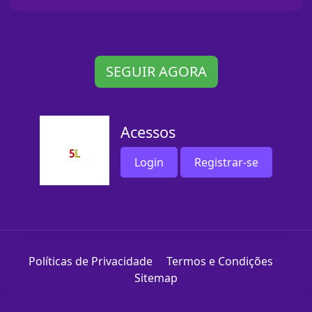
SEGUIR AGORA
Acessos
Login
Registrar-se
Políticas de Privacidade
Termos e Condições
Sitemap