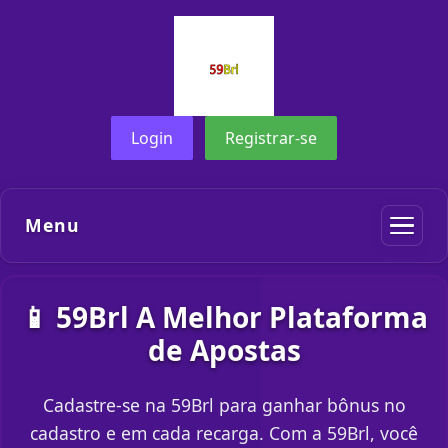
Login
Registrar-se
Menu
📱 59Brl A Melhor Plataforma
de Apostas
Cadastre-se na 59Brl para ganhar bônus no
cadastro e em cada recarga. Com a 59Brl, você