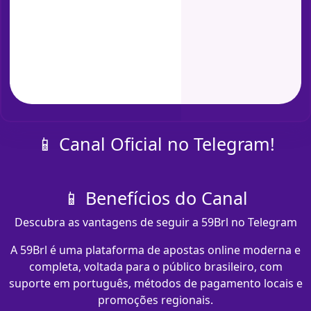
📱 Canal Oficial no Telegram!
📱 Benefícios do Canal
Descubra as vantagens de seguir a 59Brl no Telegram
A 59Brl é uma plataforma de apostas online moderna e
completa, voltada para o público brasileiro, com
suporte em português, métodos de pagamento locais e
promoções regionais.