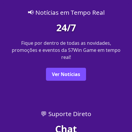
📢 Notícias em Tempo Real
24/7
Fique por dentro de todas as novidades,
promoções e eventos da 57Win Game em tempo
real!
Ver Notícias
💬 Suporte Direto
Chat