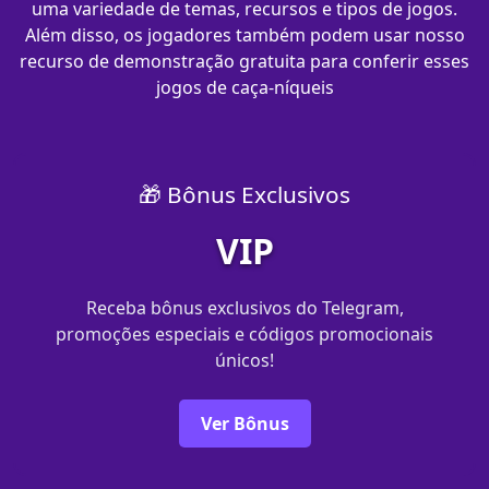
uma variedade de temas, recursos e tipos de jogos.
Além disso, os jogadores também podem usar nosso
recurso de demonstração gratuita para conferir esses
jogos de caça-níqueis
🎁 Bônus Exclusivos
VIP
Receba bônus exclusivos do Telegram,
promoções especiais e códigos promocionais
únicos!
Ver Bônus