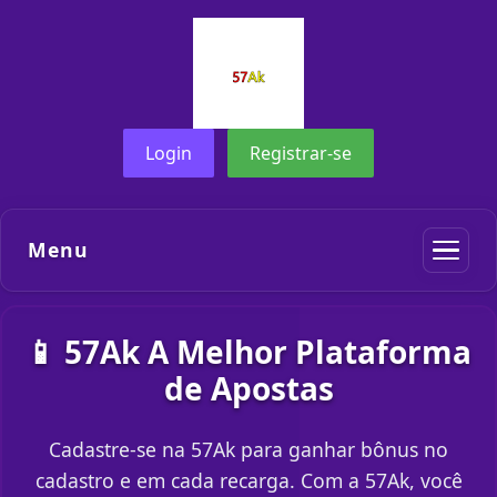
Login
Registrar-se
Menu
📱 57Ak A Melhor Plataforma
de Apostas
Cadastre-se na 57Ak para ganhar bônus no
cadastro e em cada recarga. Com a 57Ak, você