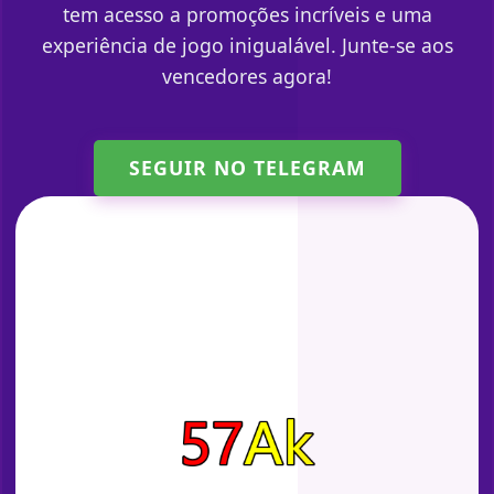
tem acesso a promoções incríveis e uma
experiência de jogo inigualável. Junte-se aos
vencedores agora!
SEGUIR NO TELEGRAM