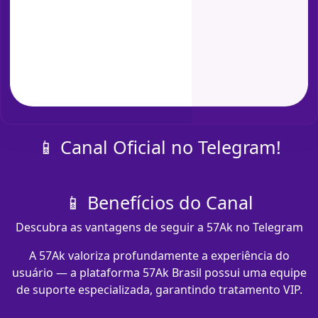
📱 Canal Oficial no Telegram!
📱 Benefícios do Canal
Descubra as vantagens de seguir a 57Ak no Telegram
A 57Ak valoriza profundamente a experiência do
usuário — a plataforma 57Ak Brasil possui uma equipe
de suporte especializada, garantindo tratamento VIP.