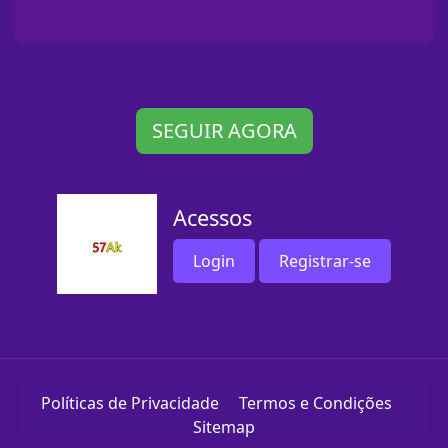
SEGUIR AGORA
Acessos
Login
Registrar-se
Políticas de Privacidade
Termos e Condições
Sitemap