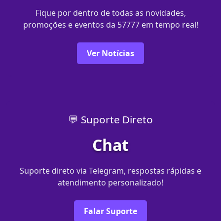
Fique por dentro de todas as novidades,
promoções e eventos da 57777 em tempo real!
Ver Notícias
💬 Suporte Direto
Chat
Suporte direto via Telegram, respostas rápidas e
atendimento personalizado!
Falar Suporte