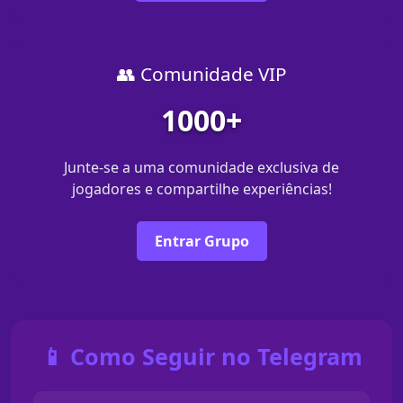
👥 Comunidade VIP
1000+
Junte-se a uma comunidade exclusiva de
jogadores e compartilhe experiências!
Entrar Grupo
📱 Como Seguir no Telegram