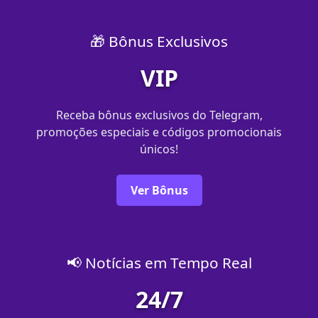
🎁 Bônus Exclusivos
VIP
Receba bônus exclusivos do Telegram,
promoções especiais e códigos promocionais
únicos!
Ver Bônus
📢 Notícias em Tempo Real
24/7