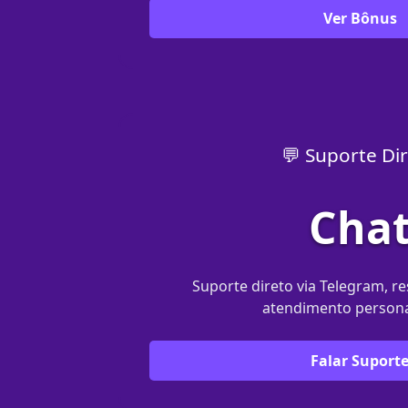
Ver Bônus
💬 Suporte Di
Cha
Suporte direto via Telegram, r
atendimento persona
Falar Suport