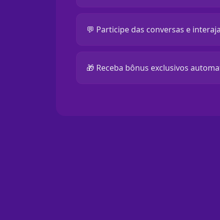
💬 Participe das conversas e interaj
🎁 Receba bônus exclusivos autom