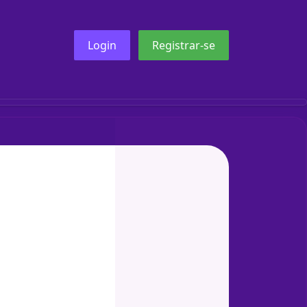
Login
Registrar-se