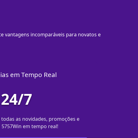
te vantagens incomparáveis para novatos e
cias em Tempo Real
24/7
e todas as novidades, promoções e
 5757Win em tempo real!