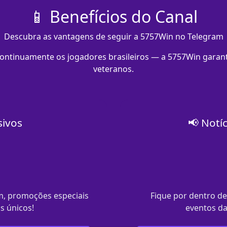
📱 Benefícios do Canal
Descubra as vantagens de seguir a 5757Win no Telegram
ontinuamente os jogadores brasileiros — a 5757Win garan
veteranos.
sivos
📢 Notí
m, promoções especiais
Fique por dentro d
s únicos!
eventos da