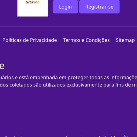
Login
Registrar-se
Políticas de Privacidade
Termos e Condições
Sitemap
de
suários e está empenhada em proteger todas as informaçõe
os coletados são utilizados exclusivamente para fins de m