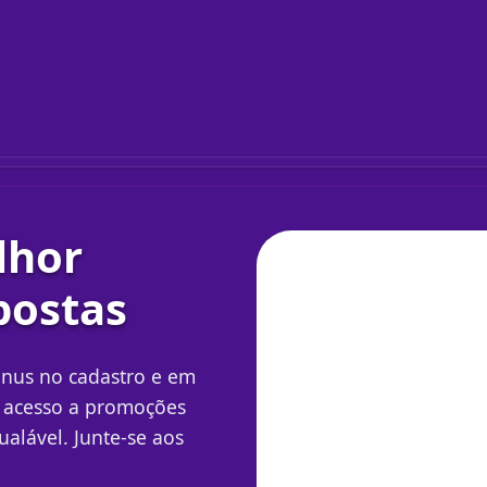
lhor
postas
nus no cadastro e em
 acesso a promoções
ualável. Junte-se aos