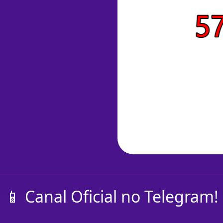
📱 Canal Oficial no Telegram!