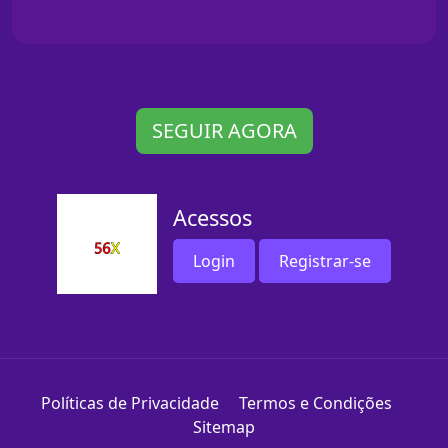
SEGUIR AGORA
Acessos
Login
Registrar-se
Políticas de Privacidade
Termos e Condições
Sitemap