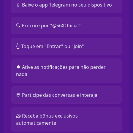
📱 Baixe o app Telegram no seu dispositivo
🔍 Procure por "@56XOficial"
👆 Toque em "Entrar" ou "Join"
🔔 Ative as notificações para não perder
nada
💬 Participe das conversas e interaja
🎁 Receba bônus exclusivos
automaticamente