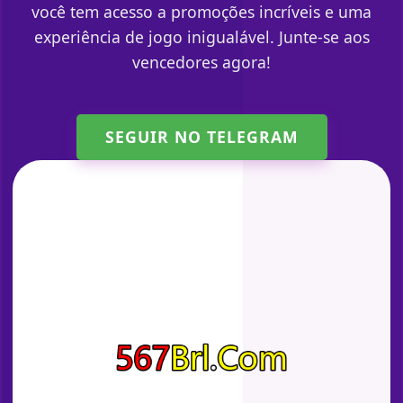
você tem acesso a promoções incríveis e uma
experiência de jogo inigualável. Junte-se aos
vencedores agora!
SEGUIR NO TELEGRAM