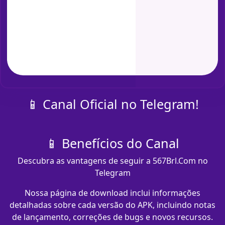
📱 Canal Oficial no Telegram!
📱 Benefícios do Canal
Descubra as vantagens de seguir a 567Brl.Com no
Telegram
Nossa página de download inclui informações
detalhadas sobre cada versão do APK, incluindo notas
de lançamento, correções de bugs e novos recursos.