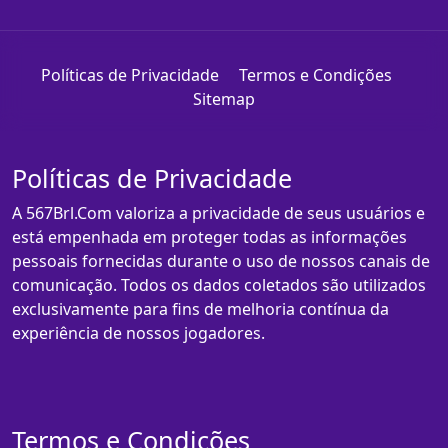
Políticas de Privacidade
Termos e Condições
Sitemap
Políticas de Privacidade
A 567Brl.Com valoriza a privacidade de seus usuários e
está empenhada em proteger todas as informações
pessoais fornecidas durante o uso de nossos canais de
comunicação. Todos os dados coletados são utilizados
exclusivamente para fins de melhoria contínua da
experiência de nossos jogadores.
Termos e Condições