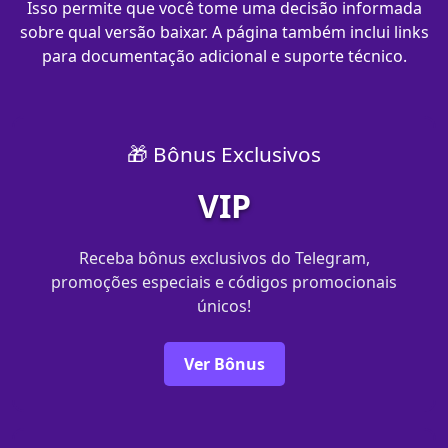
Isso permite que você tome uma decisão informada
sobre qual versão baixar. A página também inclui links
para documentação adicional e suporte técnico.
🎁 Bônus Exclusivos
VIP
Receba bônus exclusivos do Telegram,
promoções especiais e códigos promocionais
únicos!
Ver Bônus