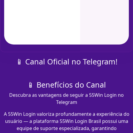
📱 Canal Oficial no Telegram!
📱 Benefícios do Canal
Descubra as vantagens de seguir a 55Win Login no
Telegram
A 55Win Login valoriza profundamente a experiência do
usuário — a plataforma 55Win Login Brasil possui uma
equipe de suporte especializada, garantindo