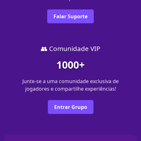
Falar Suporte
👥 Comunidade VIP
1000+
Junte-se a uma comunidade exclusiva de
jogadores e compartilhe experiências!
Entrar Grupo