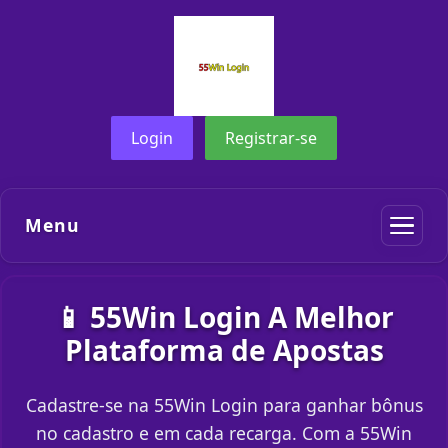
Login
Registrar-se
Menu
📱 55Win Login A Melhor
Plataforma de Apostas
Cadastre-se na 55Win Login para ganhar bônus
no cadastro e em cada recarga. Com a 55Win