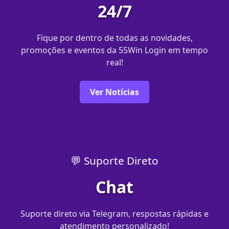
24/7
Fique por dentro de todas as novidades,
promoções e eventos da 55Win Login em tempo
real!
Ver Notícias
💬 Suporte Direto
Chat
Suporte direto via Telegram, respostas rápidas e
atendimento personalizado!