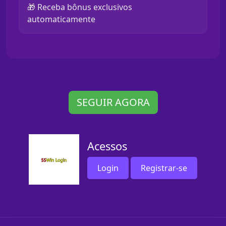
🎁 Receba bônus exclusivos
automaticamente
SEGUIR AGORA
Acessos
Login
Registrar-se