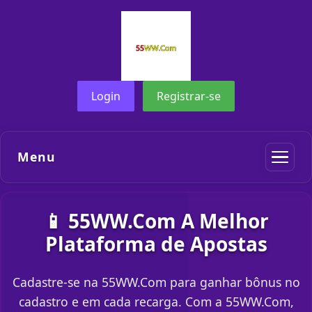
Login
Registrar-se
Menu
📱 55WW.Com A Melhor
Plataforma de Apostas
Cadastre-se na 55WW.Com para ganhar bônus no
cadastro e em cada recarga. Com a 55WW.Com,