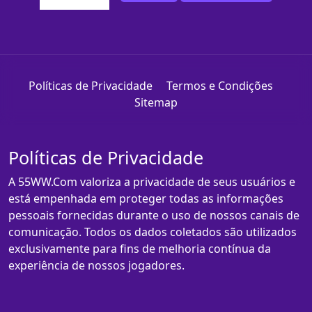
Políticas de Privacidade
Termos e Condições
Sitemap
Políticas de Privacidade
A 55WW.Com valoriza a privacidade de seus usuários e
está empenhada em proteger todas as informações
pessoais fornecidas durante o uso de nossos canais de
comunicação. Todos os dados coletados são utilizados
exclusivamente para fins de melhoria contínua da
experiência de nossos jogadores.