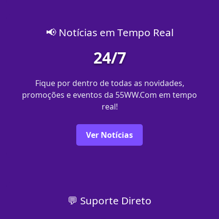
📢 Notícias em Tempo Real
24/7
Fique por dentro de todas as novidades,
promoções e eventos da 55WW.Com em tempo
real!
Ver Notícias
💬 Suporte Direto