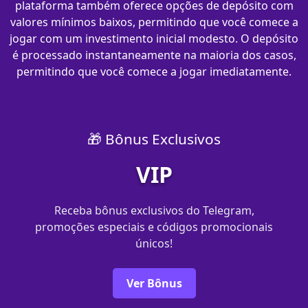
plataforma também oferece opções de depósito com
valores mínimos baixos, permitindo que você comece a
jogar com um investimento inicial modesto. O depósito
é processado instantaneamente na maioria dos casos,
permitindo que você comece a jogar imediatamente.
🎁 Bônus Exclusivos
VIP
Receba bônus exclusivos do Telegram,
promoções especiais e códigos promocionais
únicos!
Ver Bônus