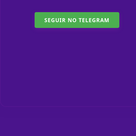
SEGUIR NO TELEGRAM