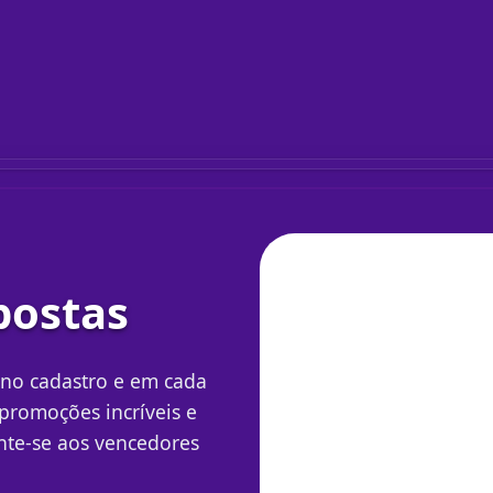
postas
no cadastro e em cada
promoções incríveis e
unte-se aos vencedores