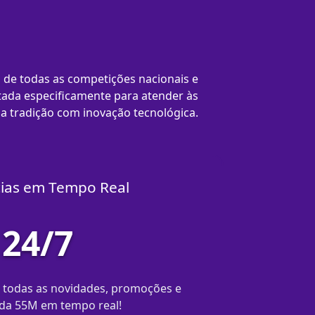
 de todas as competições nacionais e
etada especificamente para atender às
a tradição com inovação tecnológica.
cias em Tempo Real
24/7
e todas as novidades, promoções e
da 55M em tempo real!