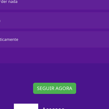
erder nada
a
aticamente
SEGUIR AGORA