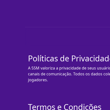
Políticas de Privacida
A 55M valoriza a privacidade de seus usuá
canais de comunicação. Todos os dados cole
jogadores.
Termos e Condições