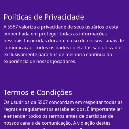
Políticas de Privacidade
A 5567 valoriza a privacidade de seus usuários e está
empenhada em proteger todas as informações
pessoais fornecidas durante o uso de nossos canais de
comunicação. Todos os dados coletados são utilizados
exclusivamente para fins de melhoria contínua da
experiência de nossos jogadores.
Termos e Condições
Os usuários da 5567 concordam em respeitar todas as
regras e regulamentos estabelecidos. É importante ler
e entender todos os termos antes de participar de
nossos canais de comunicação. A violação destes