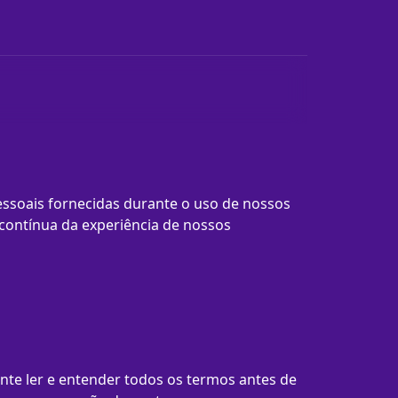
essoais fornecidas durante o uso de nossos
 contínua da experiência de nossos
nte ler e entender todos os termos antes de