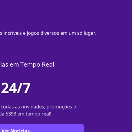
incríveis e jogos diversos em um só lugar.
cias em Tempo Real
24/7
e todas as novidades, promoções e
da 5393 em tempo real!
Ver Notícias