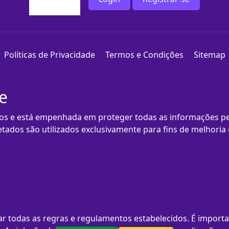
Políticas de Privacidade
Termos e Condições
Sitemap
de
rios e está empenhada em proteger todas as informações p
tados são utilizados exclusivamente para fins de melhoria
 todas as regras e regulamentos estabelecidos. É importa