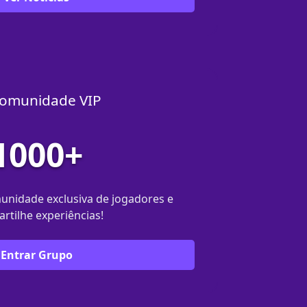
Comunidade VIP
1000+
unidade exclusiva de jogadores e
rtilhe experiências!
Entrar Grupo