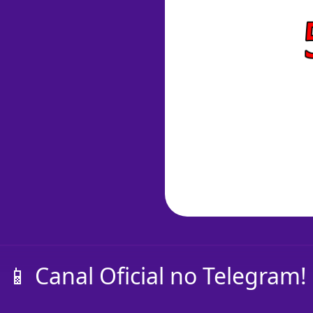
📱 Canal Oficial no Telegram!