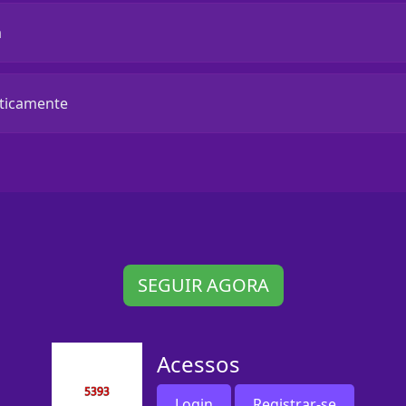
a
aticamente
SEGUIR AGORA
Acessos
Login
Registrar-se