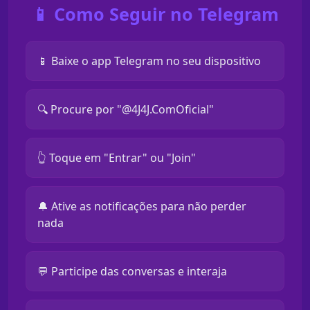
📱 Como Seguir no Telegram
📱 Baixe o app Telegram no seu dispositivo
🔍 Procure por "@4J4J.ComOficial"
👆 Toque em "Entrar" ou "Join"
🔔 Ative as notificações para não perder
nada
💬 Participe das conversas e interaja