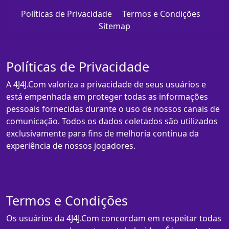
Políticas de Privacidade
Termos e Condições
Sitemap
Políticas de Privacidade
A 4J4J.Com valoriza a privacidade de seus usuários e
está empenhada em proteger todas as informações
pessoais fornecidas durante o uso de nossos canais de
comunicação. Todos os dados coletados são utilizados
exclusivamente para fins de melhoria contínua da
experiência de nossos jogadores.
Termos e Condições
Os usuários da 4J4J.Com concordam em respeitar todas