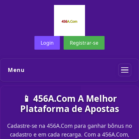
Login
Registrar-se
Menu
📱 456A.Com A Melhor
Plataforma de Apostas
Cadastre-se na 456A.Com para ganhar bônus no
cadastro e em cada recarga. Com a 456A.Com,