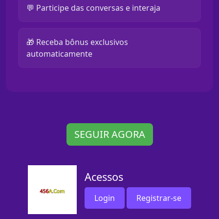
💬 Participe das conversas e interaja
🎁 Receba bônus exclusivos
automaticamente
SEGUIR AGORA
Acessos
Login
Registrar-se