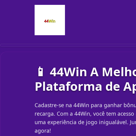
📱 44Win A Melh
Plataforma de A
Cadastre-se na 44Win para ganhar bônu
recarga. Com a 44Win, você tem acesso 
uma experiência de jogo inigualável. J
agora!