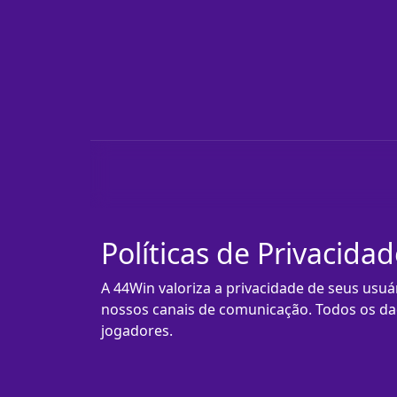
Políticas de Privacida
A 44Win valoriza a privacidade de seus usu
nossos canais de comunicação. Todos os dad
jogadores.