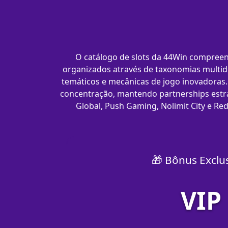
O catálogo de slots da 44Win compreend
organizados através de taxonomias multidi
temáticos e mecânicas de jogo inovadoras. 
concentração, mantendo partnerships est
Global, Push Gaming, Nolimit City e R
🎁 Bônus Exclu
VIP