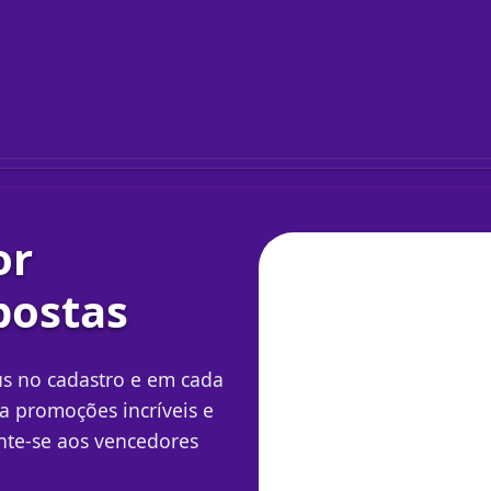
or
postas
s no cadastro e em cada
a promoções incríveis e
unte-se aos vencedores