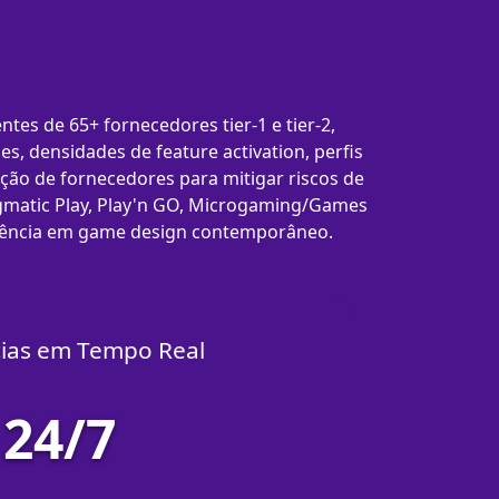
es de 65+ fornecedores tier-1 e tier-2,
, densidades de feature activation, perfis
ação de fornecedores para mitigar riscos de
matic Play, Play'n GO, Microgaming/Games
celência em game design contemporâneo.
cias em Tempo Real
24/7