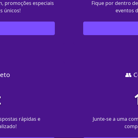
m, promoções especiais
Fique por dentro d
s únicos!
eventos d
reto
👥 
t
espostas rápidas e
Junte-se a uma com
lizado!
compa