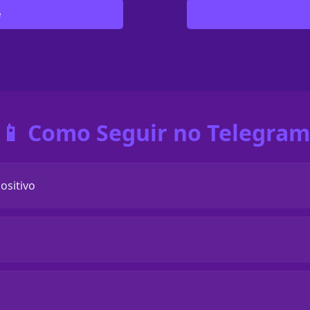
e
📱 Como Seguir no Telegram
ositivo