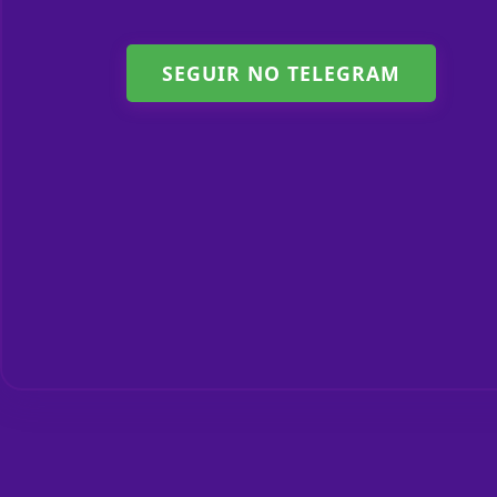
SEGUIR NO TELEGRAM