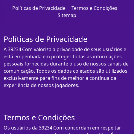
Políticas de Privacidade
Termos e Condições
Sitemap
Políticas de Privacidade
A 39234.Com valoriza a privacidade de seus usuários e
está empenhada em proteger todas as informações
pessoais fornecidas durante o uso de nossos canais de
comunicação. Todos os dados coletados são utilizados
exclusivamente para fins de melhoria contínua da
experiência de nossos jogadores.
Termos e Condições
Os usuários da 39234.Com concordam em respeitar