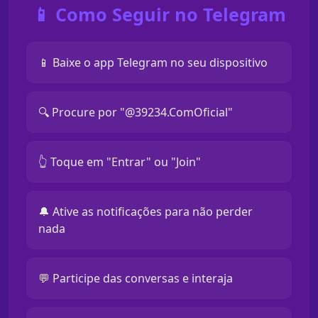
📱 Como Seguir no Telegram
📱 Baixe o app Telegram no seu dispositivo
🔍 Procure por "@39234.ComOficial"
👆 Toque em "Entrar" ou "Join"
🔔 Ative as notificações para não perder
nada
💬 Participe das conversas e interaja