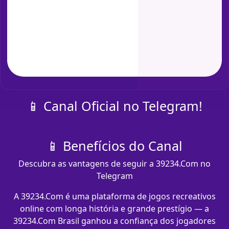
📱 Canal Oficial no Telegram!
📱 Benefícios do Canal
Descubra as vantagens de seguir a 39234.Com no
Telegram
A 39234.Com é uma plataforma de jogos recreativos
online com longa história e grande prestígio — a
39234.Com Brasil ganhou a confiança dos jogadores