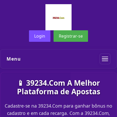
Login
Registrar-se
Menu
📱 39234.Com A Melhor
Plataforma de Apostas
Cadastre-se na 39234.Com para ganhar bônus no
cadastro e em cada recarga. Com a 39234.Com,