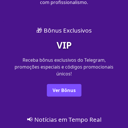
com profissionalismo.
🎁 Bônus Exclusivos
VIP
Receba bônus exclusivos do Telegram,
promoções especiais e códigos promocionais
únicos!
Ver Bônus
📢 Notícias em Tempo Real