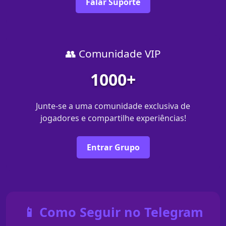
Falar Suporte
👥 Comunidade VIP
1000+
Junte-se a uma comunidade exclusiva de
jogadores e compartilhe experiências!
Entrar Grupo
📱 Como Seguir no Telegram