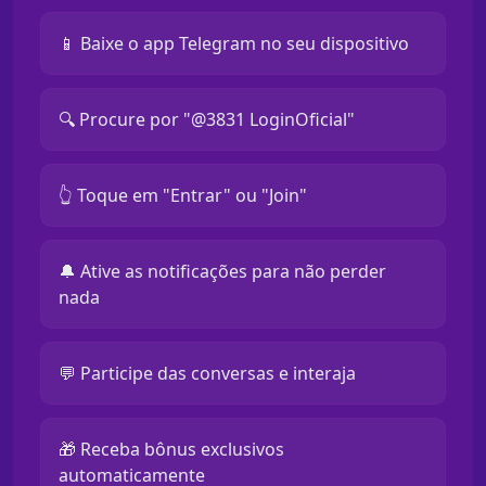
📱 Baixe o app Telegram no seu dispositivo
🔍 Procure por "@3831 LoginOficial"
👆 Toque em "Entrar" ou "Join"
🔔 Ative as notificações para não perder
nada
💬 Participe das conversas e interaja
🎁 Receba bônus exclusivos
automaticamente