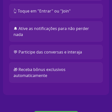
👆 Toque em "Entrar" ou "Join"
🔔 Ative as notificações para não perder
nada
💬 Participe das conversas e interaja
🎁 Receba bônus exclusivos
automaticamente