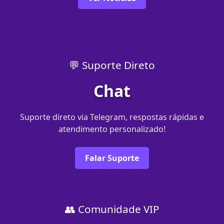
💬 Suporte Direto
Chat
Suporte direto via Telegram, respostas rápidas e
atendimento personalizado!
Falar Suporte
👥 Comunidade VIP