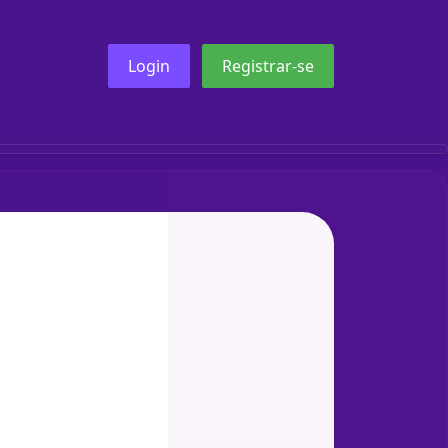
Login
Registrar-se