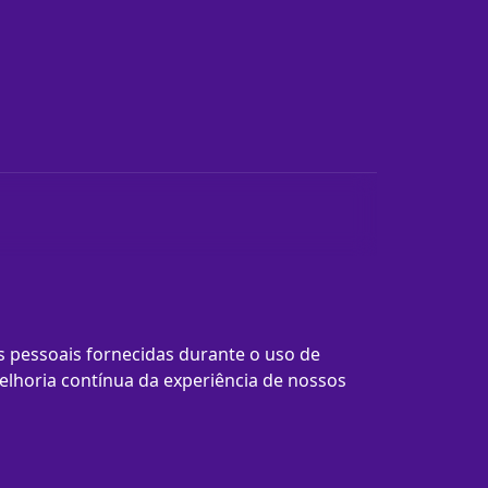
s pessoais fornecidas durante o uso de
elhoria contínua da experiência de nossos