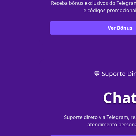
Receba bônus exclusivos do Telegra
e códigos promocionai
Ver Bônus
💬 Suporte Di
Cha
Suporte direto via Telegram, r
atendimento persona