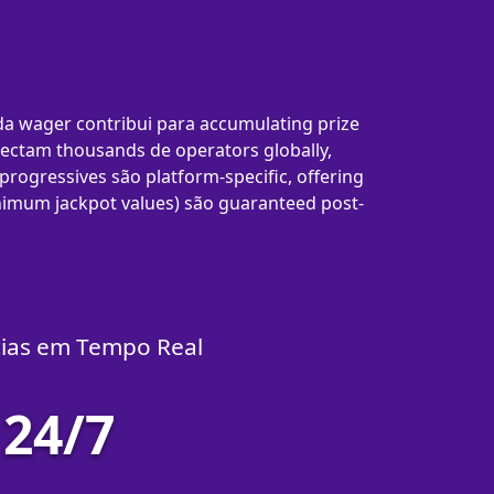
da wager contribui para accumulating prize
ectam thousands de operators globally,
rogressives são platform-specific, offering
nimum jackpot values) são guaranteed post-
cias em Tempo Real
24/7