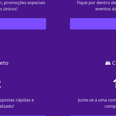
m, promoções especiais
Fique por dentro d
s únicos!
eventos d
reto
👥 
t
espostas rápidas e
Junte-se a uma com
lizado!
compa