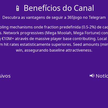
📱 Benefícios do Canal
Descubra as vantagens de seguir a 365Jogo no Telegram
ling mechanisms onde fraction predefinida (0.5-2%) de ca
urs. Network progressives (Mega Moolah, Mega Fortune) con
 €10M+ através de massive player base contributing. Local p
m hit rates estatisticamente superiores. Seed amounts (mi
win, assegurando baseline attractiveness.
sivos
📢 Notí