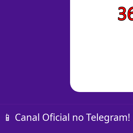
📱 Canal Oficial no Telegram!