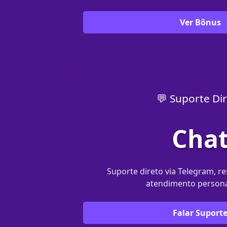
Ver Bônus
💬 Suporte Di
Cha
Suporte direto via Telegram, r
atendimento persona
Falar Suport