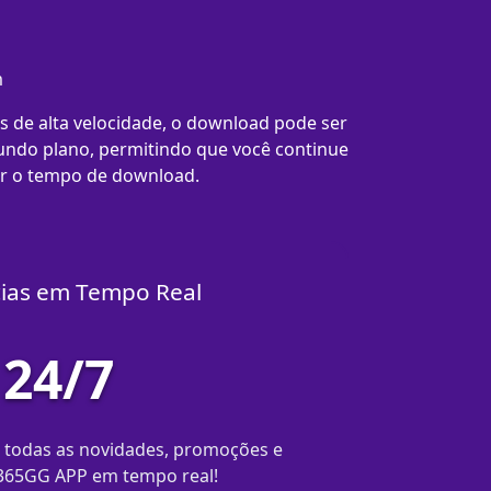
m
 de alta velocidade, o download pode ser
ndo plano, permitindo que você continue
ar o tempo de download.
cias em Tempo Real
24/7
e todas as novidades, promoções e
365GG APP em tempo real!