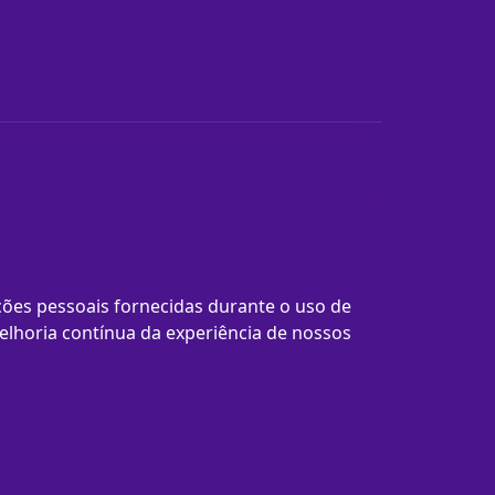
ões pessoais fornecidas durante o uso de
elhoria contínua da experiência de nossos