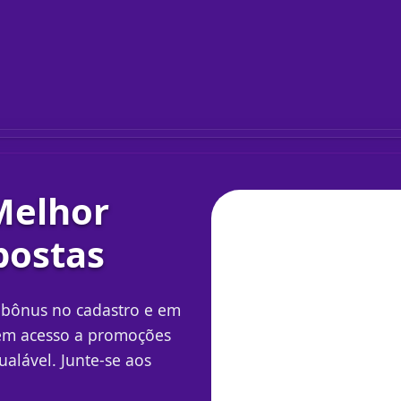
Melhor
postas
 bônus no cadastro e em
tem acesso a promoções
ualável. Junte-se aos