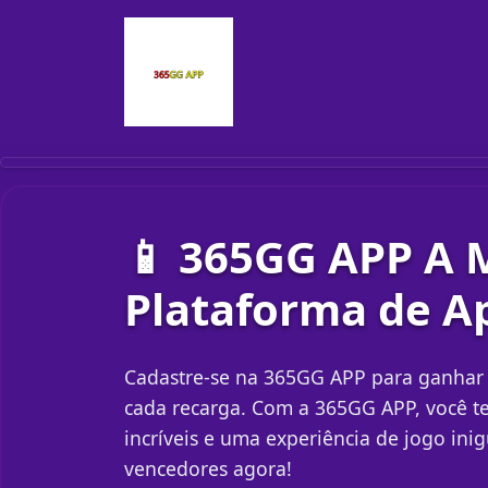
📱 365GG APP A 
Plataforma de A
Cadastre-se na 365GG APP para ganhar
cada recarga. Com a 365GG APP, você 
incríveis e uma experiência de jogo inig
vencedores agora!