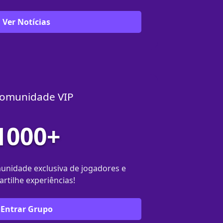
Ver Notícias
Comunidade VIP
1000+
unidade exclusiva de jogadores e
rtilhe experiências!
Entrar Grupo