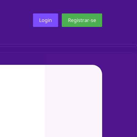
Login
Registrar-se