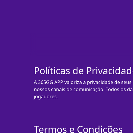
Políticas de Privacida
A 365GG APP valoriza a privacidade de seu
nossos canais de comunicação. Todos os dad
jogadores.
Termos e Condições