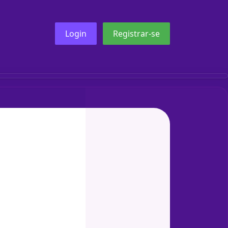
Login
Registrar-se