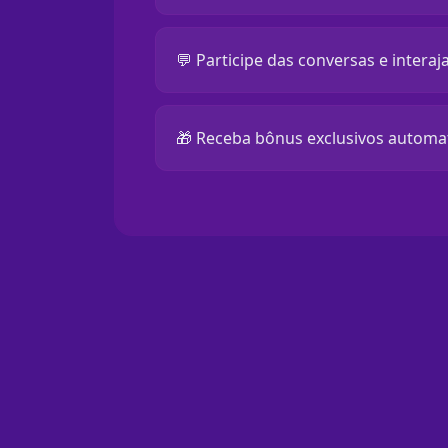
💬 Participe das conversas e interaj
🎁 Receba bônus exclusivos autom