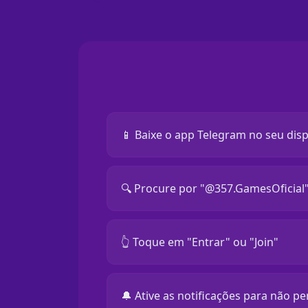
📱 Baixe o app Telegram no seu disp
🔍 Procure por "@357.GamesOficial
👆 Toque em "Entrar" ou "Join"
🔔 Ative as notificações para não p