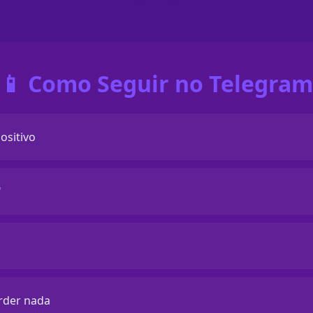
📱 Como Seguir no Telegram
ositivo
"
erder nada