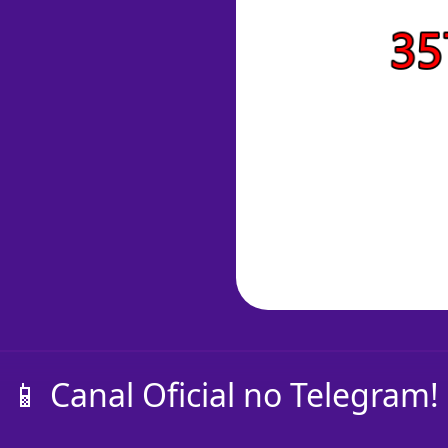
📱 Canal Oficial no Telegram!