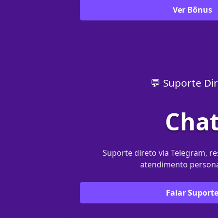
Ver Bônus
💬 Suporte Di
Cha
Suporte direto via Telegram, r
atendimento persona
Falar Suport