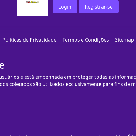
Login
Registrar-se
Políticas de Privacidade
Termos e Condições
Sitemap
de
s usuários e está empenhada em proteger todas as informaç
os coletados são utilizados exclusivamente para fins de m