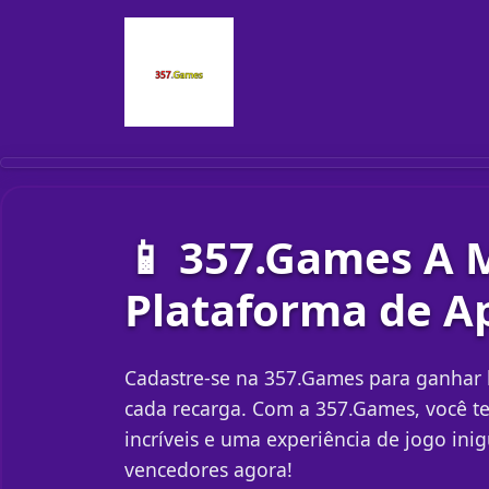
📱 357.Games A 
Plataforma de A
Cadastre-se na 357.Games para ganhar
cada recarga. Com a 357.Games, você 
incríveis e uma experiência de jogo inig
vencedores agora!