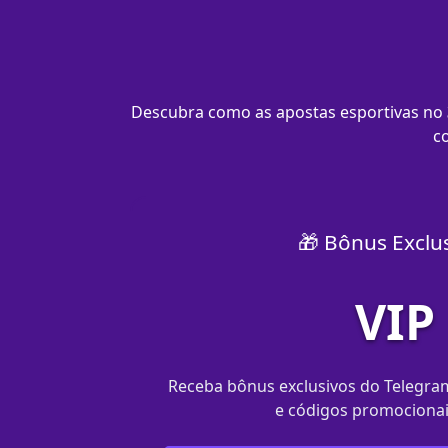
Descubra como as apostas esportivas no
co
🎁 Bônus Exclu
VIP
Receba bônus exclusivos do Telegra
e códigos promocionai