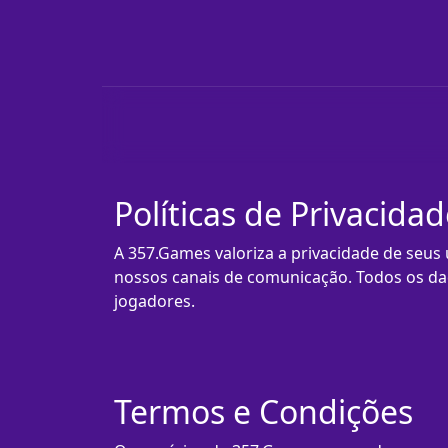
Políticas de Privacida
A 357.Games valoriza a privacidade de seu
nossos canais de comunicação. Todos os dad
jogadores.
Termos e Condições