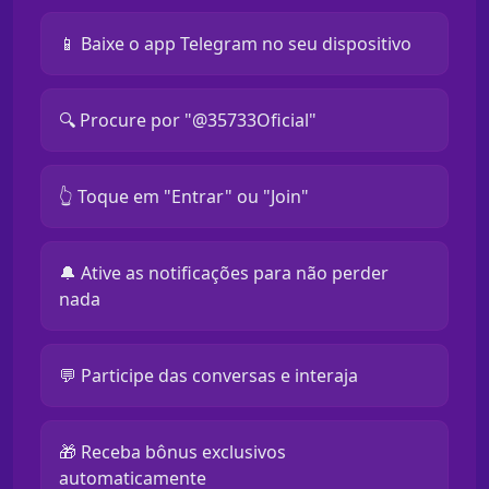
📱 Baixe o app Telegram no seu dispositivo
🔍 Procure por "@35733Oficial"
👆 Toque em "Entrar" ou "Join"
🔔 Ative as notificações para não perder
nada
💬 Participe das conversas e interaja
🎁 Receba bônus exclusivos
automaticamente