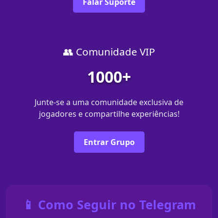
Falar Suporte
👥 Comunidade VIP
1000+
Junte-se a uma comunidade exclusiva de
jogadores e compartilhe experiências!
Entrar Grupo
📱 Como Seguir no Telegram