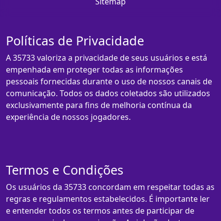
Sitemap
Políticas de Privacidade
A 35733 valoriza a privacidade de seus usuários e está
empenhada em proteger todas as informações
pessoais fornecidas durante o uso de nossos canais de
comunicação. Todos os dados coletados são utilizados
exclusivamente para fins de melhoria contínua da
experiência de nossos jogadores.
Termos e Condições
Os usuários da 35733 concordam em respeitar todas as
regras e regulamentos estabelecidos. É importante ler
e entender todos os termos antes de participar de