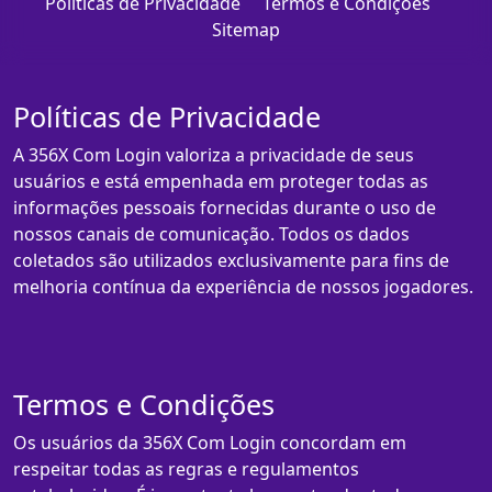
Políticas de Privacidade
Termos e Condições
Sitemap
Políticas de Privacidade
A 356X Com Login valoriza a privacidade de seus
usuários e está empenhada em proteger todas as
informações pessoais fornecidas durante o uso de
nossos canais de comunicação. Todos os dados
coletados são utilizados exclusivamente para fins de
melhoria contínua da experiência de nossos jogadores.
Termos e Condições
Os usuários da 356X Com Login concordam em
respeitar todas as regras e regulamentos