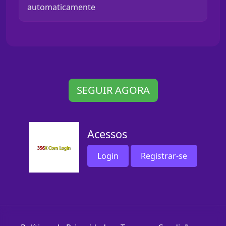
automaticamente
SEGUIR AGORA
Acessos
Login
Registrar-se