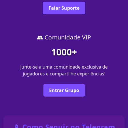
Falar Suporte
👥 Comunidade VIP
1000+
Junte-se a uma comunidade exclusiva de
jogadores e compartilhe experiências!
Entrar Grupo
📱 Como Seguir no Telegram