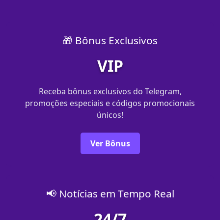
🎁 Bônus Exclusivos
VIP
Receba bônus exclusivos do Telegram,
promoções especiais e códigos promocionais
únicos!
Ver Bônus
📢 Notícias em Tempo Real
24/7