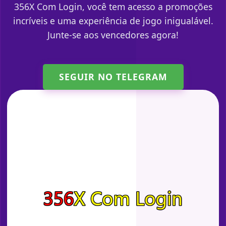
356X Com Login, você tem acesso a promoções
incríveis e uma experiência de jogo inigualável.
Junte-se aos vencedores agora!
SEGUIR NO TELEGRAM