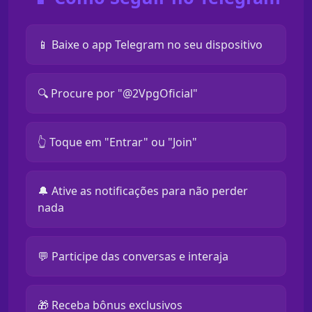
📱 Baixe o app Telegram no seu dispositivo
🔍 Procure por "@2VpgOficial"
👆 Toque em "Entrar" ou "Join"
🔔 Ative as notificações para não perder
nada
💬 Participe das conversas e interaja
🎁 Receba bônus exclusivos