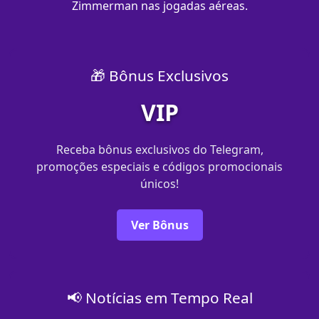
Zimmerman nas jogadas aéreas.
🎁 Bônus Exclusivos
VIP
Receba bônus exclusivos do Telegram,
promoções especiais e códigos promocionais
únicos!
Ver Bônus
📢 Notícias em Tempo Real