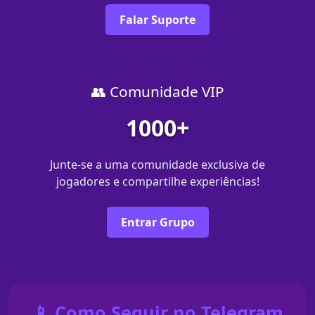
Falar Suporte
👥 Comunidade VIP
1000+
Junte-se a uma comunidade exclusiva de
jogadores e compartilhe experiências!
Entrar Grupo
📱 Como Seguir no Telegram