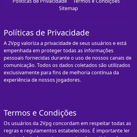
Políticas de Privacidade
Termos e Condições
Sitemap
Políticas de Privacidade
A 2Vpg valoriza a privacidade de seus usuários e está
empenhada em proteger todas as informações
pessoais fornecidas durante o uso de nossos canais de
comunicação. Todos os dados coletados são utilizados
exclusivamente para fins de melhoria contínua da
experiência de nossos jogadores.
Termos e Condições
Os usuários da 2Vpg concordam em respeitar todas as
regras e regulamentos estabelecidos. É importante ler