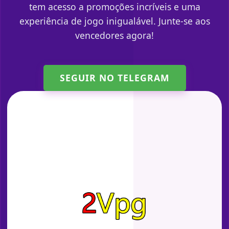
tem acesso a promoções incríveis e uma
experiência de jogo inigualável. Junte-se aos
vencedores agora!
SEGUIR NO TELEGRAM