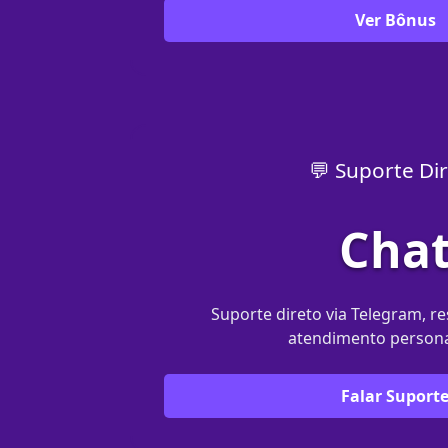
Ver Bônus
💬 Suporte Di
Cha
Suporte direto via Telegram, r
atendimento persona
Falar Suport