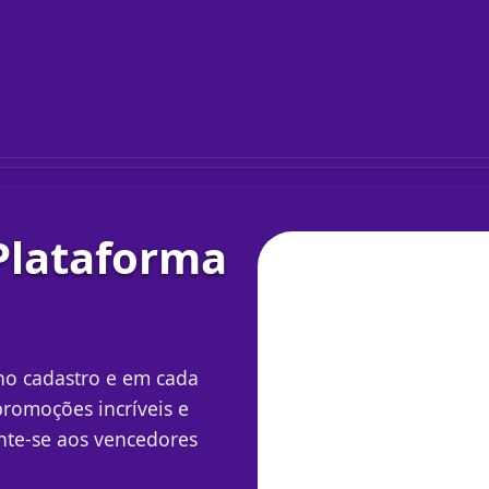
Plataforma
no cadastro e em cada
promoções incríveis e
unte-se aos vencedores