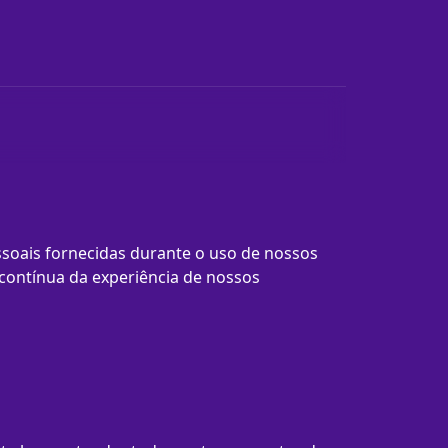
ssoais fornecidas durante o uso de nossos
 contínua da experiência de nossos