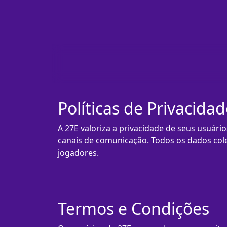
Políticas de Privacida
A 27E valoriza a privacidade de seus usuár
canais de comunicação. Todos os dados cole
jogadores.
Termos e Condições