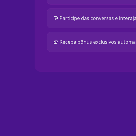
💬 Participe das conversas e interaj
🎁 Receba bônus exclusivos autom