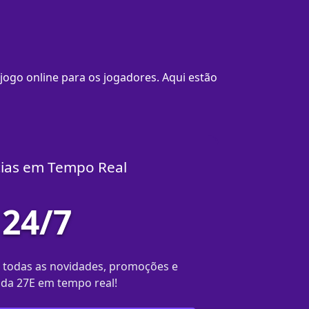
jogo online para os jogadores. Aqui estão
cias em Tempo Real
24/7
e todas as novidades, promoções e
 da 27E em tempo real!