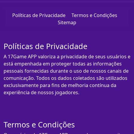
Políticas de Privacidade
Termos e Condições
Sitemap
Políticas de Privacidade
A 17Game APP valoriza a privacidade de seus usuários e
está empenhada em proteger todas as informações
pessoais fornecidas durante o uso de nossos canais de
comunicação. Todos os dados coletados são utilizados
exclusivamente para fins de melhoria contínua da
experiência de nossos jogadores.
Termos e Condições