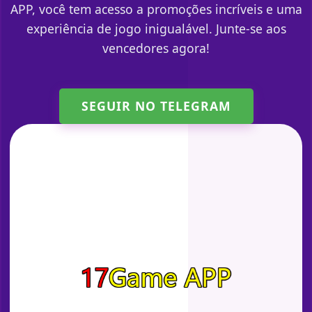
APP, você tem acesso a promoções incríveis e uma
experiência de jogo inigualável. Junte-se aos
vencedores agora!
SEGUIR NO TELEGRAM