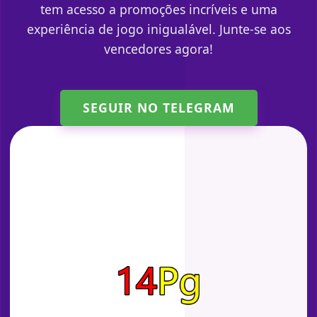
tem acesso a promoções incríveis e uma
experiência de jogo inigualável. Junte-se aos
vencedores agora!
SEGUIR NO TELEGRAM