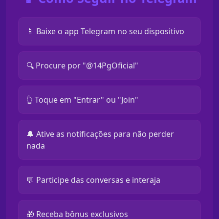
📱 Baixe o app Telegram no seu dispositivo
🔍 Procure por "@14PgOficial"
👆 Toque em "Entrar" ou "Join"
🔔 Ative as notificações para não perder
nada
💬 Participe das conversas e interaja
🎁 Receba bônus exclusivos