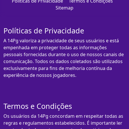
Políticas de Privacidade
Termos e Condições
Sitemap
Políticas de Privacidade
A 14Pg valoriza a privacidade de seus usuários e está
empenhada em proteger todas as informações
pessoais fornecidas durante o uso de nossos canais de
comunicação. Todos os dados coletados são utilizados
exclusivamente para fins de melhoria contínua da
experiência de nossos jogadores.
Termos e Condições
Os usuários da 14Pg concordam em respeitar todas as
regras e regulamentos estabelecidos. É importante ler