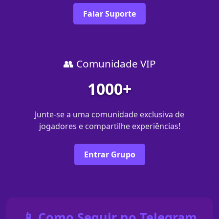
Falar Suporte
👥 Comunidade VIP
1000+
Junte-se a uma comunidade exclusiva de
jogadores e compartilhe experiências!
Entrar Grupo
📱 Como Seguir no Telegram