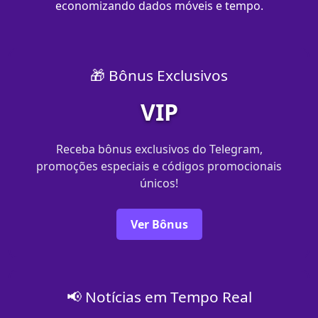
economizando dados móveis e tempo.
🎁 Bônus Exclusivos
VIP
Receba bônus exclusivos do Telegram,
promoções especiais e códigos promocionais
únicos!
Ver Bônus
📢 Notícias em Tempo Real