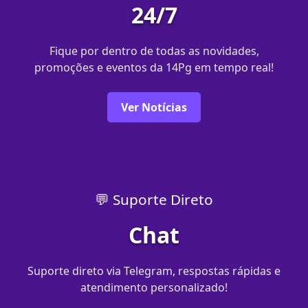
24/7
Fique por dentro de todas as novidades,
promoções e eventos da 14Pg em tempo real!
Ver Notícias
💬 Suporte Direto
Chat
Suporte direto via Telegram, respostas rápidas e
atendimento personalizado!