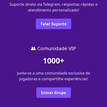
Suporte direto via Telegram, respostas rápidas e
atendimento personalizado!
Falar Suporte
👥 Comunidade VIP
1000+
Junte-se a uma comunidade exclusiva de
jogadores e compartilhe experiências!
Entrar Grupo