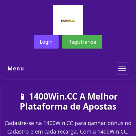
Login
Registrar-se
Menu
📱 1400Win.CC A Melhor
Plataforma de Apostas
Cadastre-se na 1400Win.CC para ganhar bônus no
cadastro e em cada recarga. Com a 1400Win.CC,