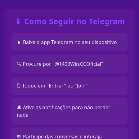
📱 Como Seguir no Telegram
📱 Baixe o app Telegram no seu dispositivo
🔍 Procure por "@1400Win.CCOficial"
👆 Toque em "Entrar" ou "Join"
🔔 Ative as notificações para não perder
nada
💬 Participe das conversas e interaja