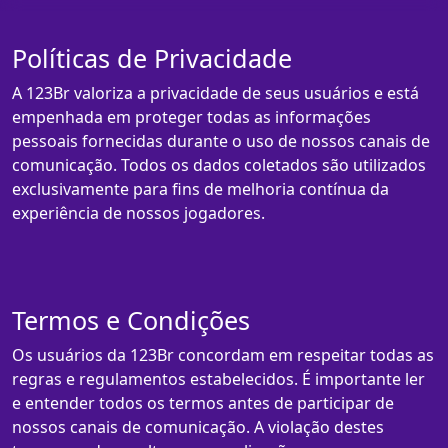
Políticas de Privacidade
A 123Br valoriza a privacidade de seus usuários e está
empenhada em proteger todas as informações
pessoais fornecidas durante o uso de nossos canais de
comunicação. Todos os dados coletados são utilizados
exclusivamente para fins de melhoria contínua da
experiência de nossos jogadores.
Termos e Condições
Os usuários da 123Br concordam em respeitar todas as
regras e regulamentos estabelecidos. É importante ler
e entender todos os termos antes de participar de
nossos canais de comunicação. A violação destes