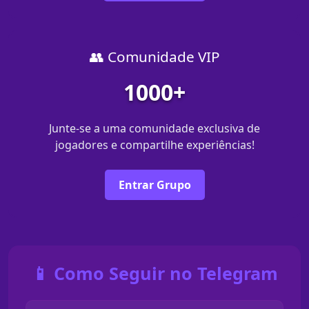
👥 Comunidade VIP
1000+
Junte-se a uma comunidade exclusiva de
jogadores e compartilhe experiências!
Entrar Grupo
📱 Como Seguir no Telegram