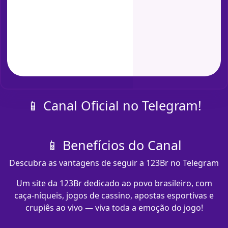
📱 Canal Oficial no Telegram!
📱 Benefícios do Canal
Descubra as vantagens de seguir a 123Br no Telegram
Um site da 123Br dedicado ao povo brasileiro, com
caça-níqueis, jogos de cassino, apostas esportivas e
crupiês ao vivo — viva toda a emoção do jogo!